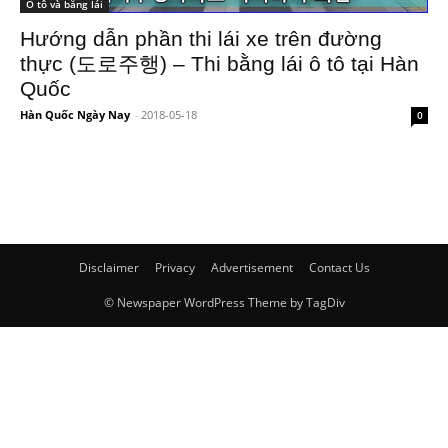
Ô tô và bằng lái
Hướng dẫn phần thi lái xe trên đường
thực (도로주행) – Thi bằng lái ô tô tại Hàn
Quốc
Hàn Quốc Ngày Nay
-
2018-05-18
0
Disclaimer
Privacy
Advertisement
Contact Us
© Newspaper WordPress Theme by TagDiv