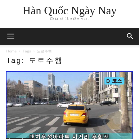
Hàn Quốc Ngày Nay
Chia sẻ là niềm vui.
Home
Tags
도로주행
Tag: 도로주행