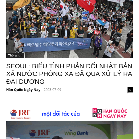
Thông tin
SEOUL: BIỂU TÌNH PHẢN ĐỐI NHẬT BẢN
XẢ NƯỚC PHÓNG XẠ ĐÃ QUA XỬ LÝ RA
ĐẠI DƯƠNG
Hàn Quốc Ngày Nay
-
2023-07-09
0