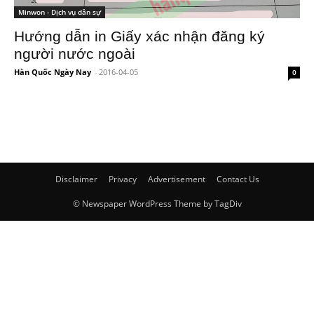
Minwon - Dịch vụ dân sự
Hướng dẫn in Giấy xác nhận đăng ký
người nước ngoài
Hàn Quốc Ngày Nay
-
2016-04-05
0
Disclaimer
Privacy
Advertisement
Contact Us
© Newspaper WordPress Theme by TagDiv