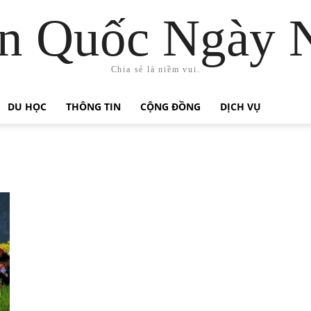
n Quốc Ngày 
Chia sẻ là niềm vui.
DU HỌC
THÔNG TIN
CỘNG ĐỒNG
DỊCH VỤ