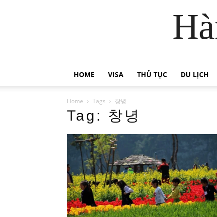
Hà
HOME
VISA
THỦ TỤC
DU LỊCH
Home
Tags
창녕
Tag: 창녕