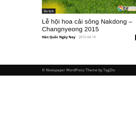
Du lịch
Lễ hội hoa cải sông Nakdong –
Changnyeong 2015
Hàn Quốc Ngày Nay
-
2015-04-19
© Newspaper WordPress Theme by TagDiv