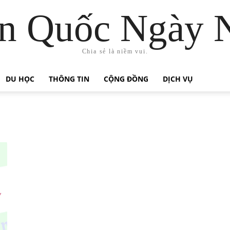
n Quốc Ngày 
Chia sẻ là niềm vui.
DU HỌC
THÔNG TIN
CỘNG ĐỒNG
DỊCH VỤ