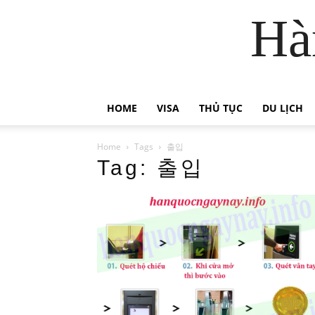
Hà
HOME
VISA
THỦ TỤC
DU LỊCH
Home
Tags
출입
Tag: 출입