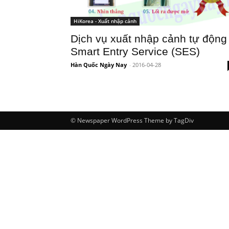
HiKorea - Xuất nhập cảnh
Dịch vụ xuất nhập cảnh tự động
Smart Entry Service (SES)
Hàn Quốc Ngày Nay
-
2016-04-28
© Newspaper WordPress Theme by TagDiv