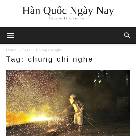
Hàn Quốc Ngày Nay
Chia sẻ là niềm vui.
Home
Tags
Chung chi nghe
Tag: chung chi nghe