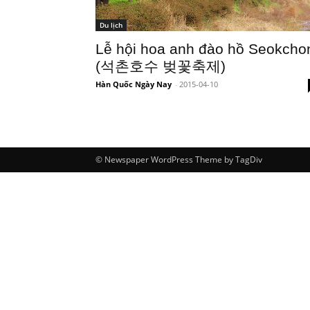
Du lịch
Lễ hội hoa anh đào hồ Seokcho
(석촌호수 벚꽃축제)
Hàn Quốc Ngày Nay
-
2015-04-10
© Newspaper WordPress Theme by TagDiv