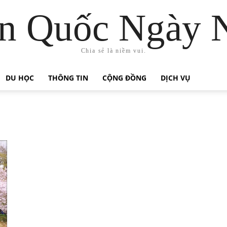
n Quốc Ngày 
Chia sẻ là niềm vui.
DU HỌC
THÔNG TIN
CỘNG ĐỒNG
DỊCH VỤ