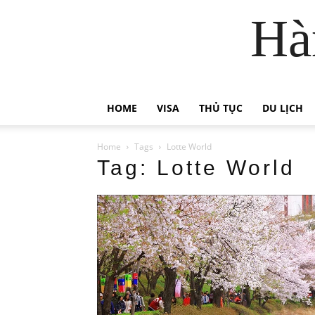
Hà
HOME
VISA
THỦ TỤC
DU LỊCH
Home
Tags
Lotte World
Tag: Lotte World