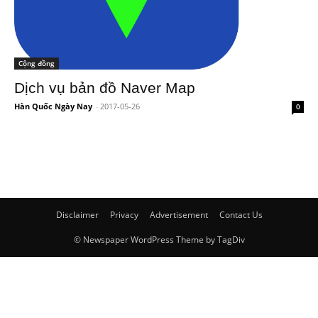
Cộng đồng
Dịch vụ bản đồ Naver Map
Hàn Quốc Ngày Nay
-
2017-05-26
0
Disclaimer
Privacy
Advertisement
Contact Us
© Newspaper WordPress Theme by TagDiv