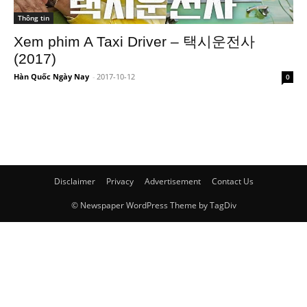
Thông tin
Xem phim A Taxi Driver – 택시운전사
(2017)
Hàn Quốc Ngày Nay
-
2017-10-12
0
Disclaimer
Privacy
Advertisement
Contact Us
© Newspaper WordPress Theme by TagDiv