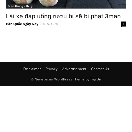
Giao thông - Đi lại
Lái xe đạp uống rượu bi sẽ bị phạt 3man
Hàn Quốc Ngày Nay
-
2018-09-30
0
Disclaimer
Privacy
Advertisement
Contact Us
© Newspaper WordPress Theme by TagDiv