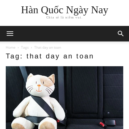
Hàn Quốc Ngày Nay
Chia sẻ là niềm vui.
Home
Tags
That day an toan
Tag: that day an toan