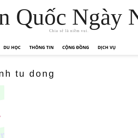
n Quốc Ngày 
Chia sẻ là niềm vui.
DU HỌC
THÔNG TIN
CỘNG ĐỒNG
DỊCH VỤ
nh tu dong