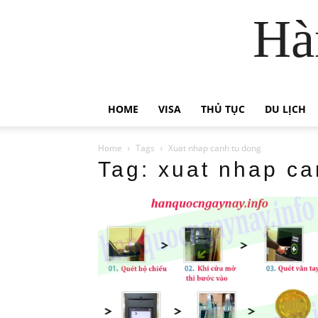
Hà
HOME
VISA
THỦ TỤC
DU LỊCH
Home
Tags
Xuat nhap canh tu dong
Tag: xuat nhap ca