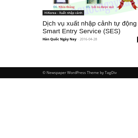
HiKorea - Xuất nhập cảnh
Dịch vụ xuất nhập cảnh tự động
Smart Entry Service (SES)
Hàn Quốc Ngày Nay
-
2016-04-28
© Newspaper WordPress Theme by TagDiv