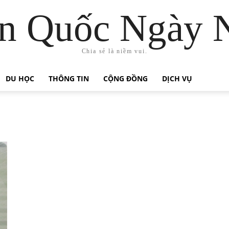
n Quốc Ngày 
Chia sẻ là niềm vui.
DU HỌC
THÔNG TIN
CỘNG ĐỒNG
DỊCH VỤ