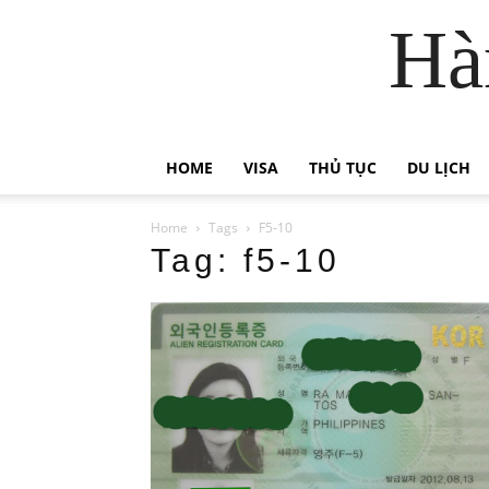
Hà
HOME
VISA
THỦ TỤC
DU LỊCH
Home
Tags
F5-10
Tag: f5-10