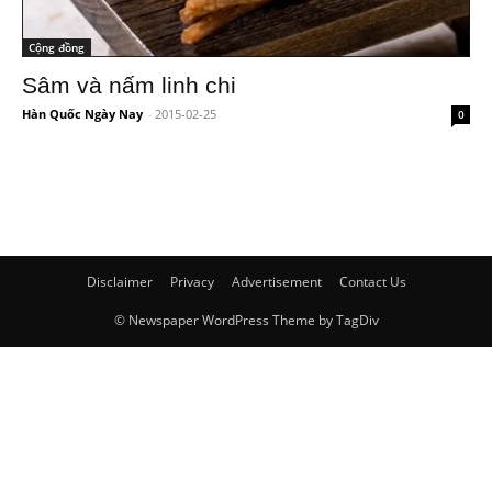
Cộng đồng
Sâm và nấm linh chi
Hàn Quốc Ngày Nay
-
2015-02-25
0
Disclaimer
Privacy
Advertisement
Contact Us
© Newspaper WordPress Theme by TagDiv