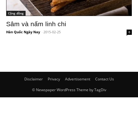
Cộng đồng
Sâm và nấm linh chi
Hàn Quốc Ngày Nay
-
2015-02-25
0
Disclaimer
Privacy
Advertisement
Contact Us
© Newspaper WordPress Theme by TagDiv