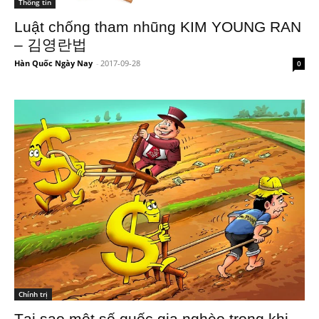
Thông tin
Luật chống tham nhũng KIM YOUNG RAN
– 김영란법
Hàn Quốc Ngày Nay
-
2017-09-28
0
Chính trị
Tại sao một số quốc gia nghèo trong khi