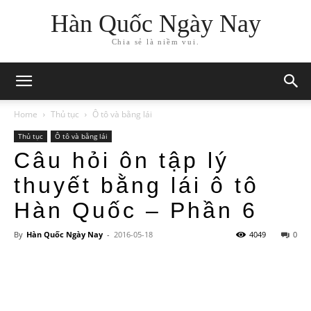
Hàn Quốc Ngày Nay
Chia sẻ là niềm vui.
Home
Thủ tục
Ô tô và bằng lái
Thủ tục
Ô tô và bằng lái
Câu hỏi ôn tập lý
thuyết bằng lái ô tô
Hàn Quốc – Phần 6
By
Hàn Quốc Ngày Nay
-
2016-05-18
4049
0