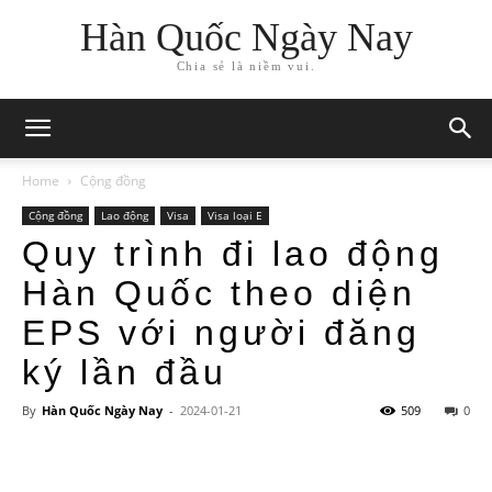
Hàn Quốc Ngày Nay
Chia sẻ là niềm vui.
Home
Cộng đồng
Cộng đồng
Lao động
Visa
Visa loại E
Quy trình đi lao động
Hàn Quốc theo diện
EPS với người đăng
ký lần đầu
By
Hàn Quốc Ngày Nay
-
2024-01-21
509
0