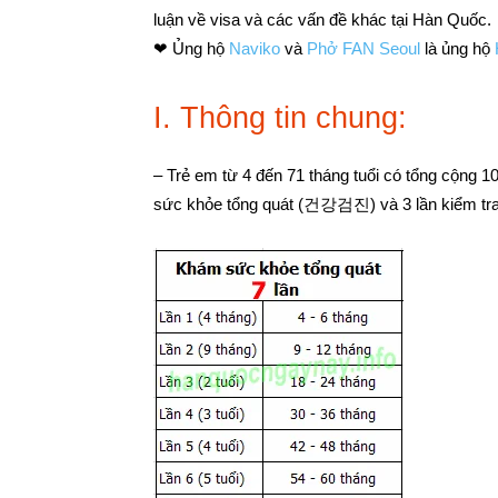
luận về visa và các vấn đề khác tại Hàn Quốc.
❤ Ủng hộ
Naviko
và
Phở FAN Seoul
là ủng hộ
I. Thông tin chung:
– Trẻ em từ 4 đến 71 tháng tuổi có tổng cộng 10
sức khỏe tổng quát (건강검진) và 3 lần kiểm tra