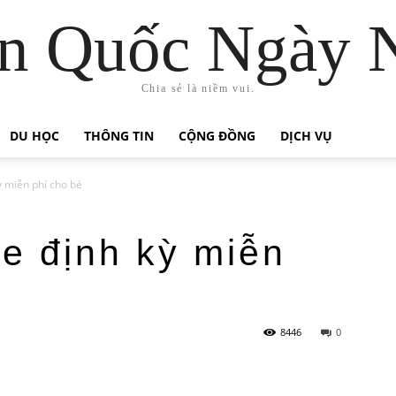
n Quốc Ngày 
Chia sẻ là niềm vui.
DU HỌC
THÔNG TIN
CỘNG ĐỒNG
DỊCH VỤ
 miễn phí cho bé
e định kỳ miễn
8446
0