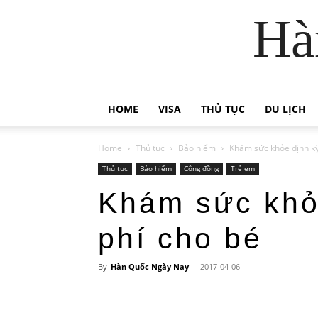
Hà
HOME
VISA
THỦ TỤC
DU LỊCH
Home
Thủ tục
Bảo hiểm
Khám sức khỏe định kỳ
Thủ tục
Bảo hiểm
Cộng đồng
Trẻ em
Khám sức khỏ
phí cho bé
By
Hàn Quốc Ngày Nay
-
2017-04-06