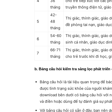
4
36
cho trẻ tiếp xúc với các p
tháng
truyền thông điện tử, giá
42-
Thị giác, thính giác, giáo 
5
48
đề phòng tai nạn, giáo dụ
tháng
54-60
Thị giác, thính giác, giáo 
6
tháng
sinh cá nhân, giáo dục di
66-71
Thị giác, thính giác, giáo
7
tháng
cho trẻ trước khi đi học, 
b. Bảng câu hỏi kiểm tra sàng lọc phát t
Bảng câu hỏi là tài liệu quan trọng để bá
được tình trạng sức khỏe của người khám 
download bên dưới có bảng câu hỏi với n
và điền hoặc dùng để tự đánh giá sự phát 
Với bảng câu hỏi có sẵn ở đây, bạn nên 