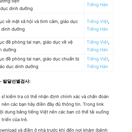
hương tiện
Tiếng Hàn
o dục dinh dưỡng
dục về mặt xã hội và tình cảm, giáo dục
Tiếng Việt
,
c dinh dưỡng
Tiếng Hàn
dục đề phòng tai nạn, giáo dục về vệ
Tiếng Việt
,
nh dưỡng
Tiếng Hàn
 dục đề phòng tai nạn, giáo dục chuẩn bị
Tiếng Việt
,
giáo dục dinh dưỡng
Tiếng Hàn
riển – 발달선별검사:
c sĩ kiểm tra có thể nhận định chính xác và chẩn đoán
nên các bạn hãy điền đầy đủ thông tin. Trong link
ội dung bằng tiếng Việt nên các bạn có thể tải xuống
triển của trẻ.
download và điền ở nhà trước khi đến nơi khám (bệnh