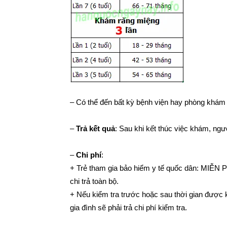
– Có thể đến bất kỳ bệnh viện hay phòng khám 
–
Trả kết quả
: Sau khi kết thúc việc khám, ngư
–
Chi phí
:
+ Trẻ tham gia bảo hiểm y tế quốc dân: MIỄN P
chi trả toàn bộ.
+ Nếu kiểm tra trước hoặc sau thời gian được k
gia đình sẽ phải trả chi phí kiểm tra.