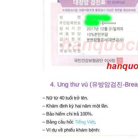
4. Ung thư vú (유방암검진-Breast
– Nữ từ 40 tuổi trở lên.
– Khám định kỳ hai năm một lần.
– Bảo hiểm chi trả 100%.
– Bảng câu hỏi:
Tiếng Việt
.
– Ví dụ về phiếu khám bệnh: