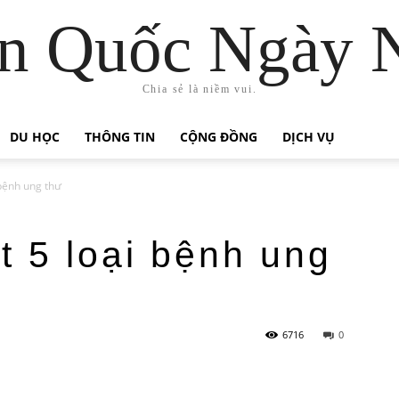
n Quốc Ngày 
Chia sẻ là niềm vui.
DU HỌC
THÔNG TIN
CỘNG ĐỒNG
DỊCH VỤ
bệnh ung thư
 5 loại bệnh ung
6716
0