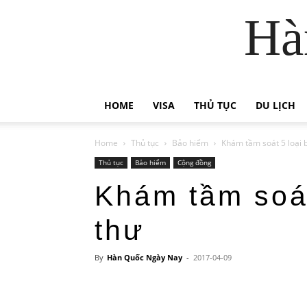
Hà
HOME
VISA
THỦ TỤC
DU LỊCH
Home
Thủ tục
Bảo hiểm
Khám tầm soát 5 loại 
Thủ tục
Bảo hiểm
Cộng đồng
Khám tầm soát
thư
By
Hàn Quốc Ngày Nay
-
2017-04-09