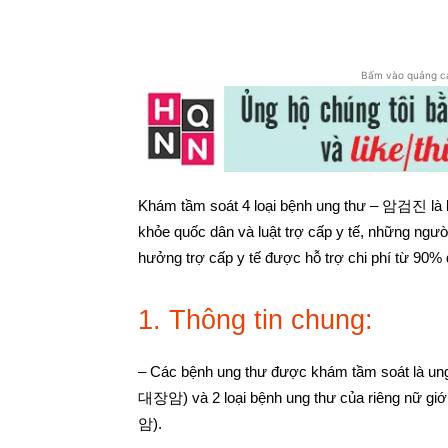
Chia sẻ
Bấm vào quảng c
Khám tầm soát 4 loại bệnh ung thư – 암검진 là l
khỏe quốc dân và luật trợ cấp y tế, những ngư
hưởng trợ cấp y tế được hỗ trợ chi phí từ 90% 
1. Thông tin chung:
– Các bệnh ung thư được khám tầm soát là ung
대장암) và 2 loại bệnh ung thư của riêng nữ g
암).