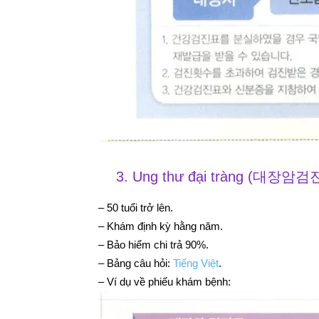
3. Ung thư đại tràng (대장암검진-
– 50 tuổi trở lên.
– Khám định kỳ hằng năm.
– Bảo hiểm chi trả 90%.
– Bảng câu hỏi:
Tiếng Việt
.
– Ví dụ về phiếu khám bệnh: