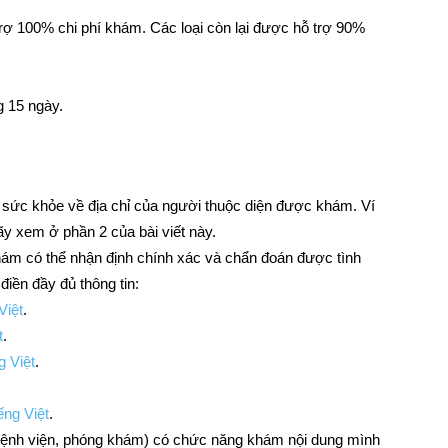
ợ 100% chi phí khám. Các loại còn lại được hỗ trợ 90%
g 15 ngày.
sức khỏe về địa chỉ của người thuộc diện được khám. Ví
ãy xem ở phần 2 của bài viết này.
hám có thể nhận định chính xác và chẩn đoán được tình
iền đầy đủ thông tin:
Việt
.
t
.
g Việt
.
ếng Việt
.
bệnh viện, phóng khám) có chức năng khám nội dung mình