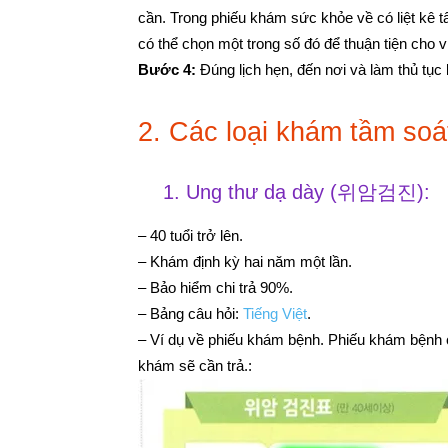
cần. Trong phiếu khám sức khỏe về có liệt kê 
có thể chọn một trong số đó để thuận tiện cho việ
Bước 4:
Đúng lịch hẹn, đến nơi và làm thủ tục
2. Các loại khám tầm soá
1. Ung thư dạ dày (위암검진):
– 40 tuổi trở lên.
– Khám định kỳ hai năm một lần.
– Bảo hiểm chi trả 90%.
– Bảng câu hỏi:
Tiếng Việt
.
– Ví dụ về phiếu khám bệnh. Phiếu khám bệnh c
khám sẽ cần trả.: