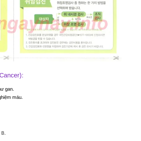
Cancer):
hư gan.
nghiệm máu.
 B.