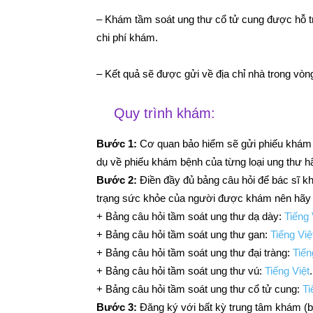
– Khám tầm soát ung thư cổ tử cung được hỗ tr
chi phí khám.
– Kết quả sẽ được gửi về địa chỉ nhà trong vòn
Quy trình khám:
Bước 1:
Cơ quan bảo hiểm sẽ gửi phiếu khám 
dụ về phiếu khám bệnh của từng loại ung thư h
Bước 2:
Điền đầy đủ bảng câu hỏi để bác sĩ k
trạng sức khỏe của người được khám nên hãy đ
+ Bảng câu hỏi tầm soát ung thư dạ dày:
Tiếng 
+ Bảng câu hỏi tầm soát ung thư gan:
Tiếng Việ
+ Bảng câu hỏi tầm soát ung thư đại tràng:
Tiến
+ Bảng câu hỏi tầm soát ung thư vú:
Tiếng Việt
.
+ Bảng câu hỏi tầm soát ung thư cổ tử cung:
Ti
Bước 3:
Đăng ký với bất kỳ trung tâm khám (