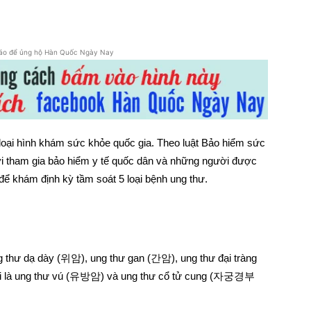
áo để ủng hộ Hàn Quốc Ngày Nay
oại hình khám sức khỏe quốc gia. Theo luật Bảo hiểm sức
ời tham gia bảo hiểm y tế quốc dân và những người được
để khám định kỳ tầm soát 5 loại bệnh ung thư.
 thư dạ dày (위암), ung thư gan (간암), ung thư đại tràng
iới là ung thư vú (유방암) và ung thư cổ tử cung (자궁경부