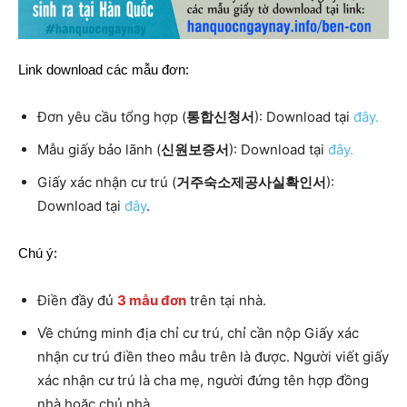
Link download các mẫu đơn:
Đơn yêu cầu tổng hợp (
통합신청서
): Download tại
đây.
Mẫu giấy bảo lãnh (
신원보증서
): Download tại
đây
.
Giấy xác nhận cư trú (
거주숙소제공사실확인서
):
Download tại
đây
.
Chú ý:
Điền đầy đủ
3 mẫu đơn
trên tại nhà.
Về chứng minh địa chỉ cư trú, chỉ cần nộp Giấy xác
nhận cư trú điền theo mẫu trên là được. Người viết giấy
xác nhận cư trú là cha mẹ, người đứng tên hợp đồng
nhà hoặc chủ nhà.