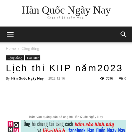
Hàn Quốc Ngày Nay
Chia sẻ là niềm vui.
Home
Cộng đồng
Cộng đồng
Học KIIP
Lịch thi KIIP năm2023
By
Hàn Quốc Ngày Nay
-
2022-12-16
7096
0
Bấm vào quảng cáo để ủng hộ Hàn Quốc Ngày Nay