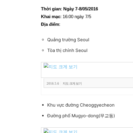
Thời gian
:
Ngày 7-8/05/2016
Khai mạc
: 16:00 ngày 7/5
Địa điểm
:
Quảng trường Seoul
Tòa thị chính Seoul
|
2016.5.6
지도 크게 보기
Khu vực đường Cheoggyecheon
Đường phố Mugyo-dong(무교동)