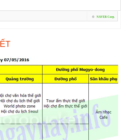
©
NAVER Corp.
IẾT