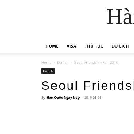
Hà
HOME
VISA
THỦ TỤC
DU LỊCH
Home
Du lịch
Seoul Friendship Fair 2016
Du lịch
Seoul Friends
By
Hàn Quốc Ngày Nay
-
2016-05-06
Chia sẻ