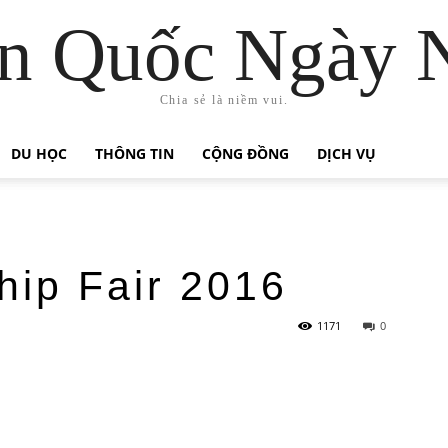
n Quốc Ngày 
Chia sẻ là niềm vui.
DU HỌC
THÔNG TIN
CỘNG ĐỒNG
DỊCH VỤ
hip Fair 2016
1171
0