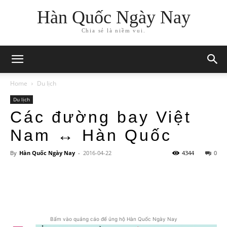
Hàn Quốc Ngày Nay
Chia sẻ là niềm vui.
Home
Du lịch
Du lịch
Các đường bay Việt
Nam ↔ Hàn Quốc
By
Hàn Quốc Ngày Nay
-
2016-04-22
4344
0
Bấm vào quảng cáo để ủng hộ Hàn Quốc Ngày Nay