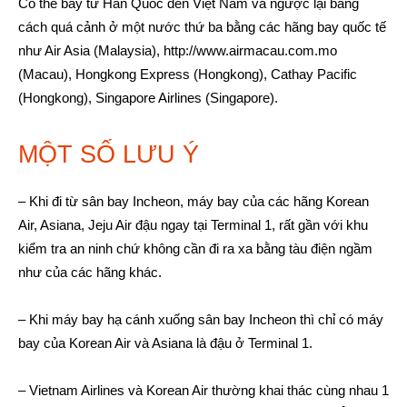
Có thể bay từ Hàn Quốc đến Việt Nam và ngược lại bằng
cách quá cảnh ở một nước thứ ba bằng các hãng bay quốc tế
như Air Asia (Malaysia), http://www.airmacau.com.mo
(Macau), Hongkong Express (Hongkong), Cathay Pacific
(Hongkong), Singapore Airlines (Singapore).
MỘT SỐ LƯU Ý
– Khi đi từ sân bay Incheon, máy bay của các hãng Korean
Air, Asiana, Jeju Air đậu ngay tại Terminal 1, rất gần với khu
kiểm tra an ninh chứ không cần đi ra xa bằng tàu điện ngầm
như của các hãng khác.
– Khi máy bay hạ cánh xuống sân bay Incheon thì chỉ có máy
bay của Korean Air và Asiana là đậu ở Terminal 1.
– Vietnam Airlines và Korean Air thường khai thác cùng nhau 1