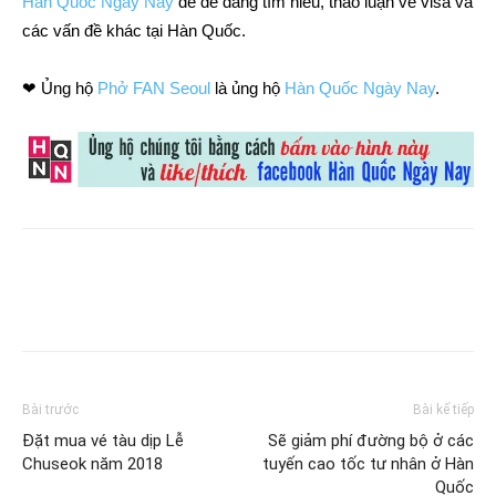
Hàn Quốc Ngày Nay
để dễ dàng tìm hiểu, thảo luận về visa và
các vấn đề khác tại Hàn Quốc.
❤ Ủng hộ
Phở FAN Seoul
là ủng hộ
Hàn Quốc Ngày Nay
.
Bài trước
Bài kế tiếp
Đặt mua vé tàu dịp Lễ
Sẽ giảm phí đường bộ ở các
Chuseok năm 2018
tuyến cao tốc tư nhân ở Hàn
Quốc