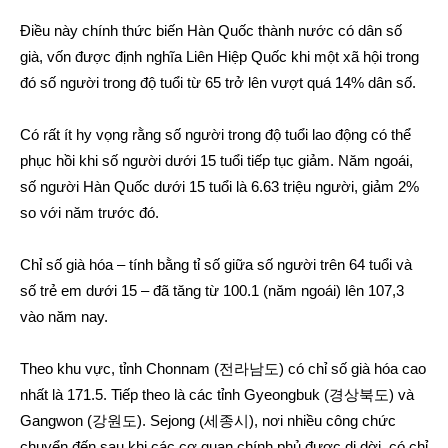
Điều này chính thức biến Hàn Quốc thành nước có dân số
già, vốn được định nghĩa Liên Hiệp Quốc khi một xã hội trong
đó số người trong độ tuổi từ 65 trở lên vượt quá 14% dân số.
Có rất ít hy vọng rằng số người trong độ tuổi lao động có thể
phục hồi khi số người dưới 15 tuổi tiếp tục giảm. Năm ngoái,
số người Hàn Quốc dưới 15 tuổi là 6.63 triệu người, giảm 2%
so với năm trước đó.
Chỉ số già hóa – tính bằng tỉ số giữa số người trên 64 tuổi và
số trẻ em dưới 15 – đã tăng từ 100.1 (năm ngoái) lên 107,3
vào năm nay.
Theo khu vực, tỉnh Chonnam (전라남도) có chỉ số già hóa cao
nhất là 171.5. Tiếp theo là các tỉnh Gyeongbuk (경상북도) và
Gangwon (강원도). Sejong (세종시), nơi nhiều công chức
chuyển đến sau khi các cơ quan chính phủ được di dời, có chỉ