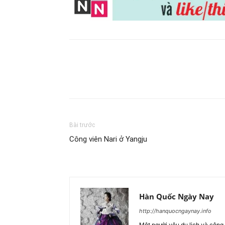
Chia sẻ
Bài trước
Công viên Nari ở Yangju
Hàn Quốc Ngày Nay
http://hanquocngaynay.info
Một người yêu du lịch và công 