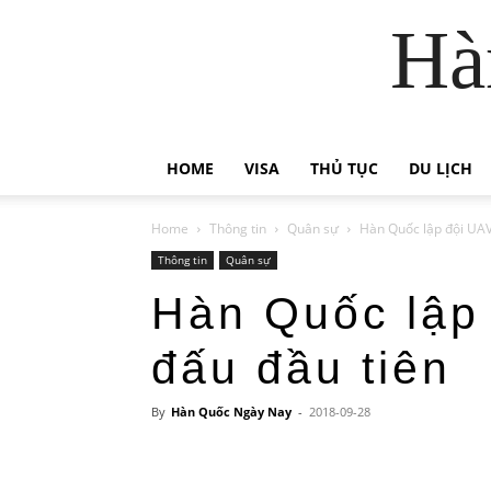
Hà
HOME
VISA
THỦ TỤC
DU LỊCH
Home
Thông tin
Quân sự
Hàn Quốc lập đội UAV
Thông tin
Quân sự
Hàn Quốc lập
đấu đầu tiên
By
Hàn Quốc Ngày Nay
-
2018-09-28