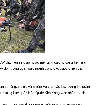
UAV đầu tiên sẽ giúp nước này tăng cường đáng kể năng
thay đổi tương quan sức mạnh trong các cuộc chiến tranh
nhanh chóng, vai trò và nhiệm vụ của các lực lượng lục quân
ưu trưởng Lục quân Hàn Quốc Kim Yong-woo nhấn mạnh.
Hàn Quốc, mô tả các khí tài của đơn vị là “dronebot,”