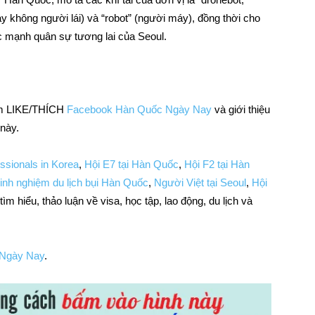
bay không người lái) và “robot” (người máy), đồng thời cho
ức mạnh quân sự tương lai của Seoul.
bấm LIKE/THÍCH
Facebook Hàn Quốc Ngày Nay
và giới thiệu
 này.
essionals in Korea
,
Hội E7 tại Hàn Quốc
,
Hội F2 tại Hàn
inh nghiệm du lịch bụi Hàn Quốc
,
Người Việt tại Seoul
,
Hội
ìm hiểu, thảo luận về visa, học tập, lao động, du lịch và
Ngày Nay
.