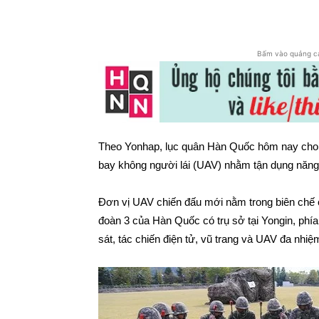
Chia sẻ
Bấm vào quảng c
Theo Yonhap, lục quân Hàn Quốc hôm nay cho b
bay không người lái (UAV) nhằm tận dụng năng l
Đơn vị UAV chiến đấu mới nằm trong biên chế 
đoàn 3 của Hàn Quốc có trụ sở tại Yongin, phía
sát, tác chiến điện tử, vũ trang và UAV đa nhiệ