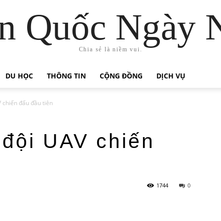
n Quốc Ngày 
Chia sẻ là niềm vui.
DU HỌC
THÔNG TIN
CỘNG ĐỒNG
DỊCH VỤ
 chiến đấu đầu tiên
 đội UAV chiến
1744
0