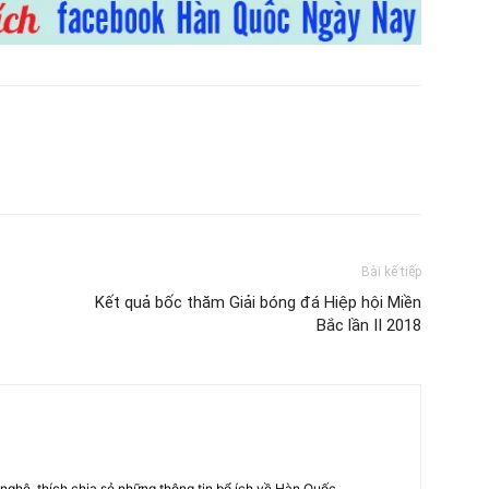
Bài kế tiếp
Kết quả bốc thăm Giải bóng đá Hiệp hội Miền
Bắc lần II 2018
nghệ, thích chia sẻ những thông tin bổ ích về Hàn Quốc.