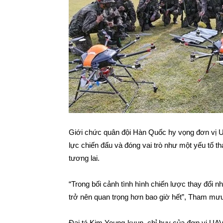
Giới chức quân đội Hàn Quốc hy vọng đơn vị 
lực chiến đấu và đóng vai trò như một yếu tố 
tương lai.
“Trong bối cảnh tình hình chiến lược thay đổi 
trở nên quan trọng hơn bao giờ hết”, Tham m
Đại tá Kim Young-kyun, chỉ huy của đơn vị UAV 