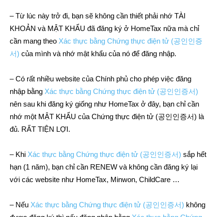
– Từ lúc này trở đi, bạn sẽ không cần thiết phải nhớ TÀI
KHOẢN và MẬT KHẨU đã đăng ký ở HomeTax nữa mà chỉ
cần mang theo
Xác thực bằng Chứng thực điện tử (공인인증
서)
của mình và nhớ mật khẩu của nó để đăng nhập.
– Có rất nhiều website của Chính phủ cho phép việc đăng
nhập bằng
Xác thực bằng Chứng thực điện tử (공인인증서)
nên sau khi đăng ký giống như HomeTax ở đây, bạn chỉ cần
nhớ một MẬT KHẨU của Chứng thực điện tử (공인인증서) là
đủ. RẤT TIỆN LỢI.
– Khi
Xác thực bằng Chứng thực điện tử (공인인증서)
sắp hết
hạn (1 năm), bạn chỉ cần RENEW và không cần đăng ký lại
với các website như HomeTax, Minwon, ChildCare …
– Nếu
Xác thực bằng Chứng thực điện tử (공인인증서)
không