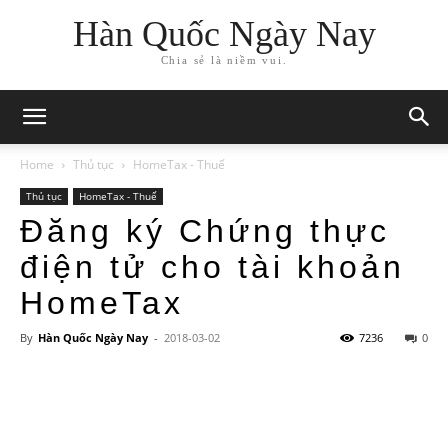
Hàn Quốc Ngày Nay
Chia sẻ là niềm vui.
Home
Thủ tục
HomeTax - Thuế
Thủ tục
HomeTax - Thuế
Đăng ký Chứng thực
điện tử cho tài khoản
HomeTax
By
Hàn Quốc Ngày Nay
-
2018-03-02
7236
0