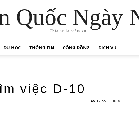
n Quốc Ngày 
Chia sẻ là niềm vui.
DU HỌC
THÔNG TIN
CỘNG ĐỒNG
DỊCH VỤ
tìm việc D-10
17155
0