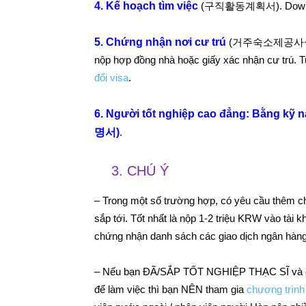
4. Kế hoạch tìm việc
(구직활동계획서). Downlo
5. Chứng nhận nơi cư trú
(거주숙소제공사실확인서
nộp hợp đồng nhà hoặc giấy xác nhận cư trú. T
đổi visa
.
6. Người tốt nghiệp cao đẳng: Bằng 
명서)
.
3. CHÚ Ý
– Trong một số trường hợp, có yêu cầu thêm ch
sắp tới. Tốt nhất là nộp 1-2 triệu KRW vào t
chứng nhận danh sách các giao dịch ngân hàng 
– Nếu bạn ĐÃ/SẮP TỐT NGHIỆP THẠC SĨ và có 
để làm việc thì bạn NÊN tham gia
chương trình 