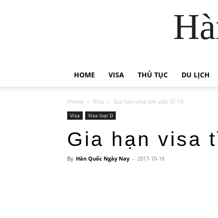
Hà
HOME
VISA
THỦ TỤC
DU LỊCH
Home
Visa
Gia hạn visa tìm việc D-10
Visa
Visa loại D
Gia hạn visa 
By
Hàn Quốc Ngày Nay
-
2017-10-16
Chia sẻ