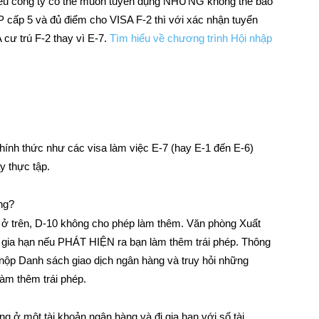
hiều công ty có thể muốn tuyển dụng NHƯNG không thể bảo
P cấp 5 và đủ điểm cho VISA F-2 thì với xác nhận tuyển
cư trú F-2 thay vì E-7.
Tìm hiểu về chương trình Hội nhập
nh thức như các visa làm việc E-7 (hay E-1 đến E-6)
 thực tập.
ng?
ói ở trên, D-10 không cho phép làm thêm. Văn phòng Xuất
 gia hạn nếu PHÁT HIỆN ra bạn làm thêm trái phép. Thông
ộp Danh sách giao dịch ngân hàng và truy hỏi những
làm thêm trái phép.
g ở một tài khoản ngân hàng và đi gia hạn với số tài