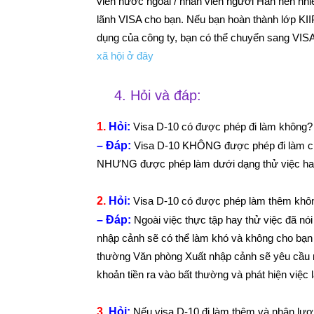
viên nước ngoài / nhân viên người Hàn nên n
lãnh VISA cho bạn. Nếu bạn hoàn thành lớp KII
dụng của công ty, bạn có thể chuyển sang VISA 
xã hội ở đây
4. Hỏi và đáp:
1.
Hỏi:
Visa D-10 có được phép đi làm không?
– Đáp:
Visa D-10 KHÔNG được phép đi làm chí
NHƯNG được phép làm dưới dạng thử việc hay
2.
Hỏi:
Visa D-10 có được phép làm thêm khô
– Đáp:
Ngoài việc thực tập hay thử việc đã n
nhập cảnh sẽ có thể làm khó và không cho bạn
thường Văn phòng Xuất nhập cảnh sẽ yêu cầu n
khoản tiền ra vào bất thường và phát hiện việc 
3.
Hỏi:
Nếu visa D-10 đi làm thêm và nhận lươn