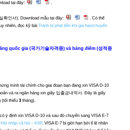
ad tại đây:
.
). Download mẫu tại đây:
. Có thể
uy nhiên, đọc kỹ bài
Tránh bị phạt tiền khi gia hạn/chuyển
kỹ năng quốc gia (국가기술자격증) và bảng điểm (성적증
ứng minh tài chính cho giai đoạn bạn đang xin VISA D-10
ài khoản và ra ngân hàng xin giấy 입출금내역서. Đây là giấy
(tối thiểu
3
tháng).
ý định xin VISA D-10 và sau đó chuyển sang VISA E-7
Hội nhập xã hội – KIIP
. VISA E-7 bị giới hạn bới tỉ lệ nhân