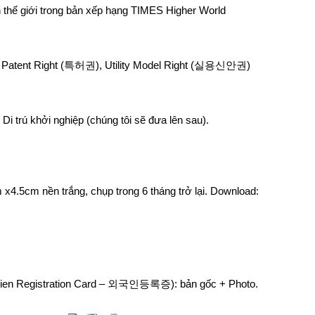
n thế giới trong bản xếp hạng TIMES Higher World
t Patent Right (특허권), Utility Model Right (실용신안권)
Di trú khởi nghiệp (chúng tôi sẽ đưa lên sau).
 x4.5cm nền trắng, chụp trong 6 tháng trở lại. Download:
lien Registration Card – 외국인등록증): bản gốc + Photo.