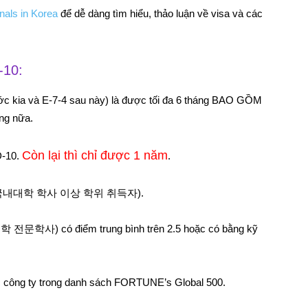
nals in Korea
để dễ dàng tìm hiểu, thảo luận về visa và các
-10:
ước kia và E-7-4 sau này) là được tối đa 6 tháng BAO GỒM
áng nữa.
Còn lại thì chỉ được 1 năm
D-10.
.
QUỐC (국내대학 학사 이상 학위 취득자).
 전문학사) có điểm trung bình trên 2.5 hoặc có bằng kỹ
ác công ty trong danh sách FORTUNE’s Global 500.