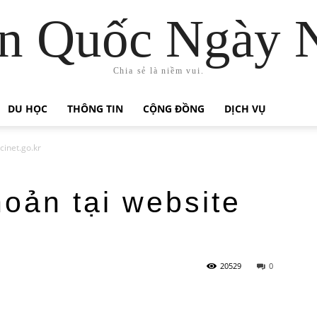
n Quốc Ngày 
Chia sẻ là niềm vui.
DU HỌC
THÔNG TIN
CỘNG ĐỒNG
DỊCH VỤ
cinet.go.kr
hoản tại website
20529
0