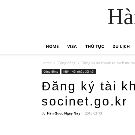
Hà
HOME
VISA
THỦ TỤC
DU LỊCH
Home
Cộng đồng
Đăng ký tài khoản tại website so
Cộng đồng
KIIP - Hội nhập Xã hội
Đăng ký tài k
socinet.go.kr
By
Hàn Quốc Ngày Nay
-
2015-03-13