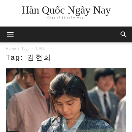
Hàn Quốc Ngày Nay
Chia sẻ là niềm vui.
Home
Tags
김현희
Tag: 김현희