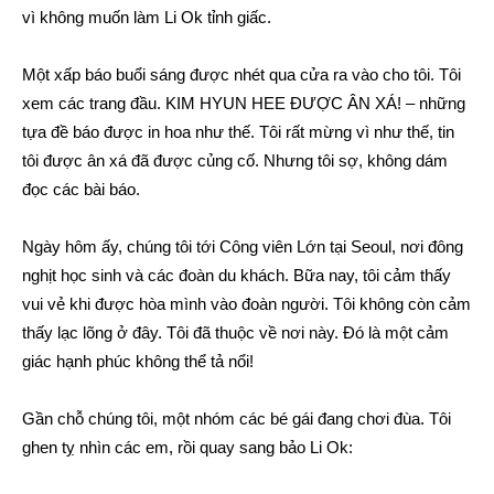
vì không muốn làm Li Ok tỉnh giấc.
Một xấp báo buổi sáng được nhét qua cửa ra vào cho tôi. Tôi
xem các trang đầu. KIM HYUN HEE ĐƯỢC ÂN XÁ! – những
tựa đề báo được in hoa như thế. Tôi rất mừng vì như thế, tin
tôi được ân xá đã được củng cố. Nhưng tôi sợ, không dám
đọc các bài báo.
Ngày hôm ấy, chúng tôi tới Công viên Lớn tại Seoul, nơi đông
nghịt học sinh và các đoàn du khách. Bữa nay, tôi cảm thấy
vui vẻ khi được hòa mình vào đoàn người. Tôi không còn cảm
thấy lạc lõng ở đây. Tôi đã thuộc về nơi này. Đó là một cảm
giác hạnh phúc không thể tả nổi!
Gần chỗ chúng tôi, một nhóm các bé gái đang chơi đùa. Tôi
ghen tỵ nhìn các em, rồi quay sang bảo Li Ok: