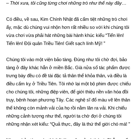
–
Thời xưa, tôi cũng từng chơi những trò như thế này đây…
Có điều, về sau, Kim Chính Nhật đã cấm tiệt những trò chơi
ấy, mặc dù chúng vui nhộn hơn rất nhiều so với khi chúng tôi
vừa chơi vừa phải hát những bài hành khúc kiểu “Tiến lên!
Tiến lên! Đội quân Triều Tiên! Giết sạch lính Mỹ! ”
Chúng tôi vào một viện bảo tàng. Đúng như tôi chờ đợi, bảo
tàng ở đây khác hẳn ở miền Bắc. Già nửa số tác phẩm được
trưng bày đều có đề tài đặc tả thân thể khỏa thân, và điều là
điều cấm kỵ ở Triều Tiên. Tôi nhớ lại một bộ phim được chiếu
cho chúng tôi, những điệp viên, để giới thiệu nền văn hóa đồi
trụy, bệnh hoạn phương Tây. Các nghệ sĩ đổ màu vẽ lên thân
thể không còn mảnh vải của họ rồi nằm lăn ra vải. Khi chiếu
những cảnh tượng như thế, người ta chờ đợi ở chúng tôi
những nhận xét kiểu: “Quả thực, đây là thứ thế giới chó má! ”