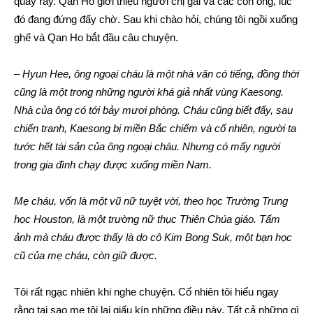
quấy rầy. Qan Ho giới thiệu người chị gái và các con ông, lúc
đó đang đứng đấy chờ. Sau khi chào hỏi, chúng tôi ngồi xuống
ghế và Qan Ho bắt đầu câu chuyện.
–
Hyun Hee, ông ngoại cháu là một nhà văn có tiếng, đồng thời
cũng là một trong những người khá giả nhất vùng Kaesong.
Nhà của ông có tới bảy mươi phòng. Cháu cũng biết đấy, sau
chiến tranh, Kaesong bị miền Bắc chiếm và cố nhiên, người ta
tước hết tài sản của ông ngoại cháu. Nhưng có mấy người
trong gia đình chạy được xuống miền Nam.
Mẹ cháu, vốn là một vũ nữ tuyệt vời, theo học Trường Trung
học Houston, là một trường nữ thục Thiên Chúa giáo. Tấm
ảnh mà cháu được thấy là do cô Kim Bong Suk, một bạn học
cũ của mẹ cháu, còn giữ được.
Tôi rất ngạc nhiên khi nghe chuyện. Cố nhiên tôi hiểu ngay
rằng tại sao mẹ tôi lại giấu kín những điều này. Tất cả những gì