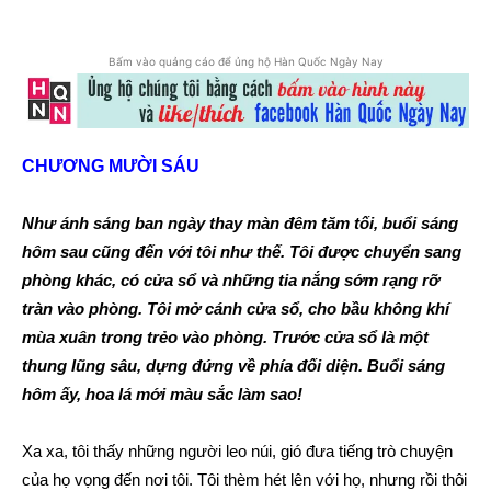
Bấm vào quảng cáo để ủng hộ Hàn Quốc Ngày Nay
CHƯƠNG MƯỜI SÁU
Như ánh sáng ban ngày thay màn đêm tăm tối, buổi sáng
hôm sau cũng đến với tôi như thế. Tôi được chuyển sang
phòng khác, có cửa sổ và những tia nắng sớm rạng rỡ
tràn vào phòng. Tôi mở cánh cửa sổ, cho bầu không khí
mùa xuân trong trẻo vào phòng. Trước cửa sổ là một
thung lũng sâu, dựng đứng về phía đối diện. Buổi sáng
hôm ấy, hoa lá mới màu sắc làm sao!
Xa xa, tôi thấy những người leo núi, gió đưa tiếng trò chuyện
của họ vọng đến nơi tôi. Tôi thèm hét lên với họ, nhưng rồi thôi