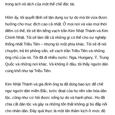
trong ách nô dịch của một thể chế độc tài.
Hôm ấy, tôi quyết định sẽ tận dụng sự tự do mà tôi vừa được
hưởng cho mục đích cao cả nhất. Ở mọi nơi và vào mọi thời
điểm có thể, tôi sẽ lên tiếng vạch trần Kim Nhật Thành và Kim
Chính Nhật. Tôi sẽ làm tất cả những gì có thể cho sự nghiệp
thống nhất Triều Tiên – nhưng từ một phía khác. Tôi sẽ đi nói
chuyện, trả lời phỏng vấn, sẽ vạch trần Triều Tiên và những
ông chủ của nó. Tôi đã đi nhiều nước: Nga, Hungary, Ý, Trung
Quốc và những nơi khác. Và không ở đâu, tôi thấy người dân
cùng khổ như tại Triều Tiên.
Kim Nhật Thành và gia đình ông ta đã dùng bạo lực để chế
ngự người dân miền Bắc, tước đoạt của họ nền văn hóa dân
tộc, cũng như cơ hội được sống tự do và hạnh phúc. Họ đã
chia cắt dân tộc và gây ra những tổn thất không gì bù đắp nổi
cho nhân dân. Đây quả thực là một tấn thảm kịch ở mức độ