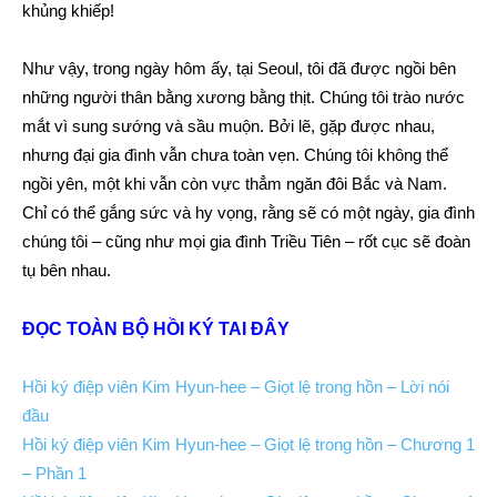
khủng khiếp!
Như vậy, trong ngày hôm ấy, tại Seoul, tôi đã được ngồi bên
những người thân bằng xương bằng thịt. Chúng tôi trào nước
mắt vì sung sướng và sầu muộn. Bởi lẽ, gặp được nhau,
nhưng đại gia đình vẫn chưa toàn vẹn. Chúng tôi không thể
ngồi yên, một khi vẫn còn vực thẳm ngăn đôi Bắc và Nam.
Chỉ có thể gắng sức và hy vọng, rằng sẽ có một ngày, gia đình
chúng tôi – cũng như mọi gia đình Triều Tiên – rốt cục sẽ đoàn
tụ bên nhau.
ĐỌC TOÀN BỘ HỒI KÝ TAI ĐÂY
Hồi ký điệp viên Kim Hyun-hee – Giọt lệ trong hồn – Lời nói
đầu
Hồi ký điệp viên Kim Hyun-hee – Giọt lệ trong hồn – Chương 1
– Phần 1