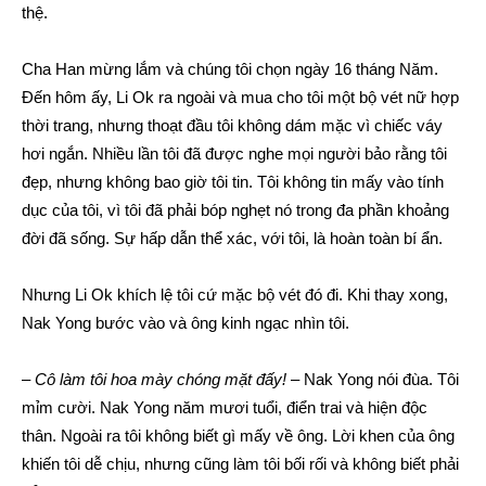
thệ.
Cha Han mừng lắm và chúng tôi chọn ngày 16 tháng Năm.
Đến hôm ấy, Li Ok ra ngoài và mua cho tôi một bộ vét nữ hợp
thời trang, nhưng thoạt đầu tôi không dám mặc vì chiếc váy
hơi ngắn. Nhiều lần tôi đã được nghe mọi người bảo rằng tôi
đẹp, nhưng không bao giờ tôi tin. Tôi không tin mấy vào tính
dục của tôi, vì tôi đã phải bóp nghẹt nó trong đa phần khoảng
đời đã sống. Sự hấp dẫn thể xác, với tôi, là hoàn toàn bí ẩn.
Nhưng Li Ok khích lệ tôi cứ mặc bộ vét đó đi. Khi thay xong,
Nak Yong bước vào và ông kinh ngạc nhìn tôi.
–
Cô làm tôi hoa mày chóng mặt đấy!
– Nak Yong nói đùa. Tôi
mỉm cười. Nak Yong năm mươi tuổi, điển trai và hiện độc
thân. Ngoài ra tôi không biết gì mấy về ông. Lời khen của ông
khiến tôi dễ chịu, nhưng cũng làm tôi bối rối và không biết phải