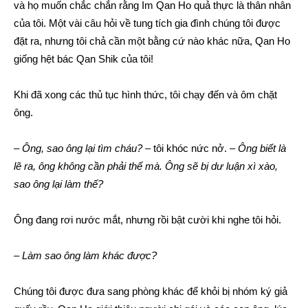
và họ muốn chắc chắn rằng Im Qan Ho quả thực là thân nhân
của tôi. Một vài câu hỏi về tung tích gia đình chúng tôi được
đặt ra, nhưng tôi chả cần một bằng cứ nào khác nữa, Qan Ho
giống hệt bác Qan Shik của tôi!
Khi đã xong các thủ tục hình thức, tôi chạy đến và ôm chặt
ông.
–
Ông, sao ông lại tìm cháu?
– tôi khóc nức nở. –
Ông biết là
lẽ ra, ông không cần phải thế mà. Ông sẽ bị dư luận xì xào,
sao ông lại làm thế?
Ông đang rơi nước mắt, nhưng rồi bật cười khi nghe tôi hỏi.
–
Làm sao ông làm khác được?
Chúng tôi được đưa sang phòng khác để khỏi bị nhóm ký giả