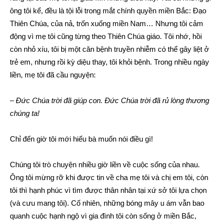
ông tôi kể, đều là tội lỗi trong mắt chính quyền miền Bắc: Đạo
Thiên Chúa, của nả, trốn xuống miền Nam… Nhưng tôi cảm
động vì mẹ tôi cũng từng theo Thiên Chúa giáo. Tôi nhớ, hồi
còn nhỏ xíu, tôi bị một căn bệnh truyền nhiễm có thể gây liệt ở
trẻ em, nhưng rồi kỳ diệu thay, tôi khỏi bệnh. Trong nhiều ngày
liền, mẹ tôi đã cầu nguyện:
–
Đức Chúa trời đã giúp con. Đức Chúa trời đã rủ lòng thương
chúng ta!
Chỉ đến giờ tôi mới hiểu bà muốn nói điều gì!
Chúng tôi trò chuyện nhiều giờ liền về cuộc sống của nhau.
Ông tôi mừng rỡ khi được tin về cha mẹ tôi và chị em tôi, còn
tôi thì hạnh phúc vì tìm được thân nhân tại xứ sở tôi lựa chọn
(và cưu mang tôi). Cố nhiên, những bóng mây u ám vẫn bao
quanh cuộc hạnh ngộ vì gia đình tôi còn sống ở miền Bắc,