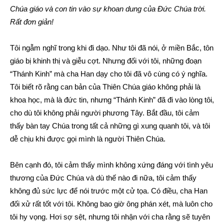
Chúa giáo và con tin vào sự khoan dung của Đức Chúa trời.
Rất đơn giản!
Tôi ngẫm nghĩ trong khi đi dạo. Như tôi đã nói, ở miền Bắc, tôn
giáo bị khinh thị và giễu cợt. Nhưng đối với tôi, những đoạn
“Thánh Kinh” mà cha Han dạy cho tôi đã vô cùng có ý nghĩa.
Tôi biết rõ rằng can bản của Thiên Chúa giáo không phải là
khoa học, mà là đức tin, nhưng “Thánh Kinh” đã đi vào lòng tôi,
cho dù tôi không phải người phương Tây. Bắt đầu, tôi cảm
thấy bàn tay Chúa trong tất cả những gì xung quanh tôi, và tôi
dễ chịu khi được gọi mình là người Thiên Chúa.
Bên cạnh đó, tôi cảm thấy mình không xứng đáng với tình yêu
thương của Đức Chúa và dù thế nào đi nữa, tôi cảm thấy
không đủ sức lực để nói trước một cử tọa. Có điều, cha Han
đối xử rất tốt với tôi. Không bao giờ ông phán xét, mà luôn cho
tôi hy vọng. Hơi sợ sệt, nhưng tôi nhận với cha rằng sẽ tuyên