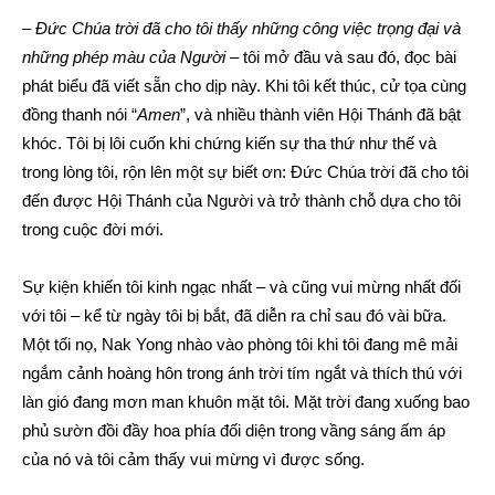
–
Đức Chúa trời đã cho tôi thấy những công việc trọng đại và
những phép màu của Người
– tôi mở đầu và sau đó, đọc bài
phát biểu đã viết sẵn cho dịp này. Khi tôi kết thúc, cử tọa cùng
đồng thanh nói “
Amen
”, và nhiều thành viên Hội Thánh đã bật
khóc. Tôi bị lôi cuốn khi chứng kiến sự tha thứ như thế và
trong lòng tôi, rộn lên một sự biết ơn: Đức Chúa trời đã cho tôi
đến được Hội Thánh của Người và trở thành chỗ dựa cho tôi
trong cuộc đời mới.
Sự kiện khiến tôi kinh ngạc nhất – và cũng vui mừng nhất đối
với tôi – kể từ ngày tôi bị bắt, đã diễn ra chỉ sau đó vài bữa.
Một tối nọ, Nak Yong nhào vào phòng tôi khi tôi đang mê mải
ngắm cảnh hoàng hôn trong ánh trời tím ngắt và thích thú với
làn gió đang mơn man khuôn mặt tôi. Mặt trời đang xuống bao
phủ sườn đồi đầy hoa phía đối diện trong vầng sáng ấm áp
của nó và tôi cảm thấy vui mừng vì được sống.