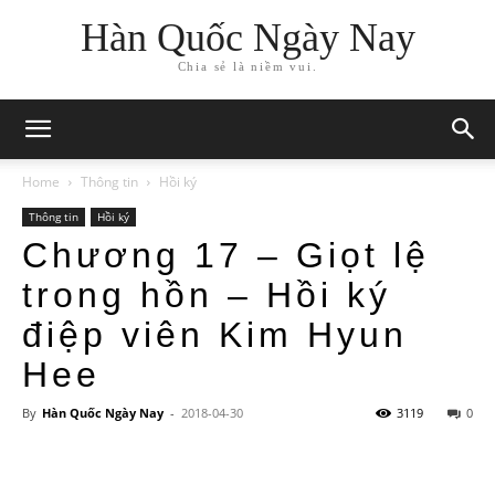
Hàn Quốc Ngày Nay
Chia sẻ là niềm vui.
Home
Thông tin
Hồi ký
Thông tin
Hồi ký
Chương 17 – Giọt lệ
trong hồn – Hồi ký
điệp viên Kim Hyun
Hee
By
Hàn Quốc Ngày Nay
-
2018-04-30
3119
0