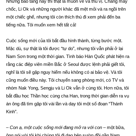
Nhưng bảo tàng này thì thật là muôn vẻ và thú vị. Chẳng mấy
chốc, Li Ok và những người khác đã mệt mỏi và ra ngồi trên
một chiếc ghế, nhưng tôi còn thích thú đi xem phải đến ba
tiếng nữa. Tôi muốn xem hết tất cả!
Cuộc sống mới của tôi bắt đầu hình thành, từng bước một.
Mặc dù, sự thật là tôi được “tự do”, nhưng tôi vẫn phải ở lại
Nam Sơn trong một thời gian. Tình báo Hàn Quốc phát hiện ra
rằng các điệp viên miền Bắc ở Seoul được lệnh phải giết tôi,
nghĩ là tôi sẽ gặp nguy hiểm nếu không có ai bảo vệ. Và tôi
cũng muốn điều này. Tôi chuyển sang phòng mới, có TV và
nhóm Nak Yong, Sengju và Li Ok vẫn ở cùng tôi. Hơn nữa, tôi
bắt đầu học Thần học cùng cha Han, trong thời gian diễn ra vụ
án ông đã tìm gặp tôi vài lần và dạy tôi một số đoạn “Thánh
Kinh”.
–
Con ạ, một cuộc sống mới đang mở ra với con
– một bữa,
ông nói với tôi khi chúng tôi đi dạo bên sườn đồi gần Nam