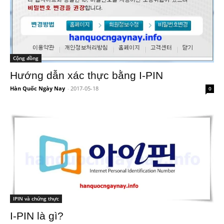
Cộng đồng
Hướng dẫn xác thực bằng I-PIN
Hàn Quốc Ngày Nay
-
2017-05-18
0
IPIN và chứng thực
I-PIN là gì?