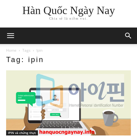
Hàn Quốc Ngày Nay
Chia sẻ là niềm vui.
Home
Tags
Ipin
Tag: ipin
IPIN và chứng thực