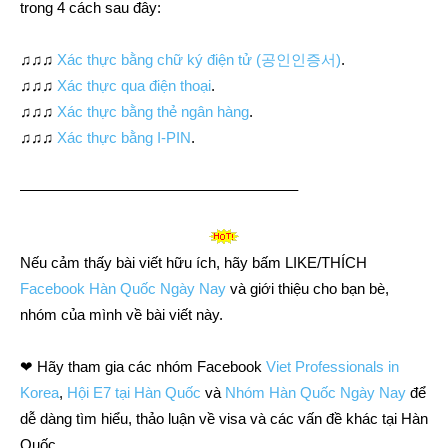
trong 4 cách sau đây:
♫♫♫
Xác thực bằng chữ ký điện tử (공인인증서)
.
♫♫♫
Xác thực qua điện thoại
.
♫♫♫
Xác thực bằng thẻ ngân hàng
.
♫♫♫
Xác thực bằng I-PIN
.
——————————————————–
Nếu cảm thấy bài viết hữu ích, hãy bấm LIKE/THÍCH
Facebook Hàn Quốc Ngày Nay
và giới thiệu cho bạn bè,
nhóm của mình về bài viết này.
❤ Hãy tham gia các nhóm Facebook
Viet Professionals in
Korea
,
Hội E7 tại Hàn Quốc
và
Nhóm Hàn Quốc Ngày Nay
để
dễ dàng tìm hiểu, thảo luận về visa và các vấn đề khác tại Hàn
Quốc.