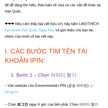
để dễ dàng tìm hiểu, thảo luận về visa và các vấn đề khác tại
Hàn Quốc.
❤❤❤ Nếu cảm thấy bài viết hữu ích, hãy bấm LIKE/THÍCH
Facebook Hàn Quốc Ngày Nay
và giới thiệu cho bạn bè,
nhóm của mình về bài viết này.
I. CÁC BƯỚC TÌM TÊN TÀI
KHOẢN IPIN:
1. Bước 1 – Chọn 아이디 찾기:
– Vào website của Governmental i-PIN (공공 아이핀):
g-
pin.go.kr
– Chọn
로그인
ngay ở góc cao bên phải. Chọn 아이디 찾기