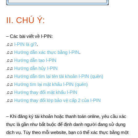
II. CHÚ Ý:
– Các bài viết về I-PIN:
♫♫
I-PIN là gì?
.
♫♫
Hướng dẫn xác thực bằng I-PIN
.
♫♫
Hướng dẫn tạo I-PIN
♫♫
Hướng dẫn hủy I-PIN
♫♫
Hướng dẫn tìm lại tên tài khoản I-PIN (quên)
♫♫
Hướng tìm lại mật khẩu I-PIN (quên)
♫♫
Hướng thay đổi mật khẩu I-PIN
♫♫
Hướng thay đổi lớp bảo vệ cấp 2 của I-PIN
– Khi đăng ký tài khoản hoặc thanh toán online, yêu cầu xác
thực là gần như bắt buộc để định danh người đang sử dụng
dịch vụ. Tùy theo mỗi website, bạn có thể xác thực bằng một