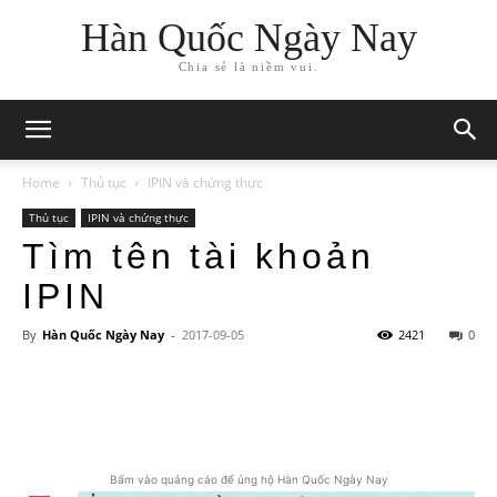
Hàn Quốc Ngày Nay
Chia sẻ là niềm vui.
Home
Thủ tục
IPIN và chứng thực
Thủ tục
IPIN và chứng thực
Tìm tên tài khoản
IPIN
By
Hàn Quốc Ngày Nay
-
2017-09-05
2421
0
Bấm vào quảng cáo để ủng hộ Hàn Quốc Ngày Nay