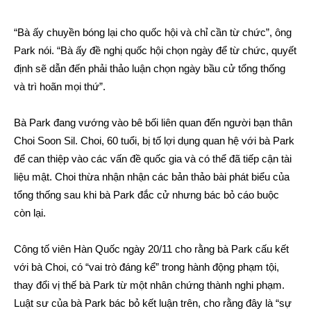
“Bà ấy chuyền bóng lại cho quốc hội và chỉ cần từ chức”, ông
Park nói. “Bà ấy đề nghị quốc hội chọn ngày để từ chức, quyết
định sẽ dẫn đến phải thảo luận chọn ngày bầu cử tổng thống
và trì hoãn mọi thứ”.
Bà Park đang vướng vào bê bối liên quan đến người bạn thân
Choi Soon Sil. Choi, 60 tuổi, bị tố lợi dụng quan hệ với bà Park
để can thiệp vào các vấn đề quốc gia và có thể đã tiếp cận tài
liệu mật. Choi thừa nhận nhận các bản thảo bài phát biểu của
tổng thống sau khi bà Park đắc cử nhưng bác bỏ cáo buộc
còn lại.
Công tố viên Hàn Quốc ngày 20/11 cho rằng bà Park cấu kết
với bà Choi, có “vai trò đáng kể” trong hành động phạm tội,
thay đổi vị thế bà Park từ một nhân chứng thành nghi phạm.
Luật sư của bà Park bác bỏ kết luận trên, cho rằng đây là “sự