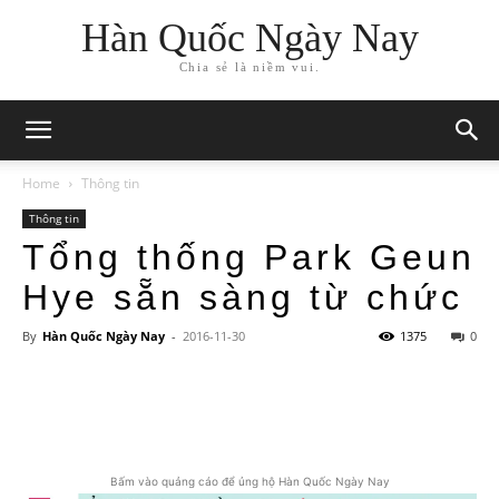
Hàn Quốc Ngày Nay
Chia sẻ là niềm vui.
Home
Thông tin
Thông tin
Tổng thống Park Geun
Hye sẵn sàng từ chức
By
Hàn Quốc Ngày Nay
-
2016-11-30
1375
0
Bấm vào quảng cáo để ủng hộ Hàn Quốc Ngày Nay