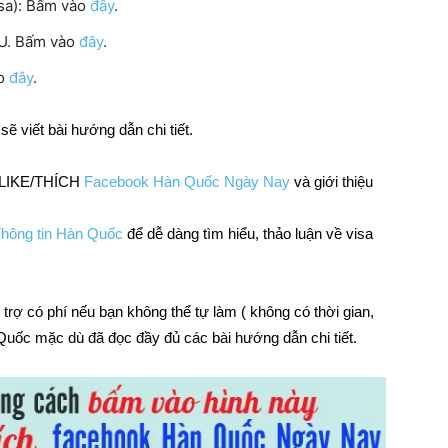
isa): Bấm vào
đây
.
ẾU. Bấm vào
đây
.
ào
đây
.
 viết bài hướng dẫn chi tiết.
m LIKE/THÍCH
Facebook Hàn Quốc Ngày Nay
và giới thiệu
hông tin Hàn Quốc
để dễ dàng tìm hiểu, thảo luận về visa
 trợ có phí nếu bạn không thể tự làm ( không có thời gian,
n Quốc mặc dù đã đọc đầy đủ các bài hướng dẫn chi tiết.