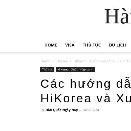
Hà
HOME
VISA
THỦ TỤC
DU LỊCH
Home
Thủ tục
HiKorea - Xuất nhập cảnh
Các hư
Thủ tục
HiKorea - Xuất nhập cảnh
Các hướng dẫn
HiKorea và X
By
Hàn Quốc Ngày Nay
-
2020-03-24