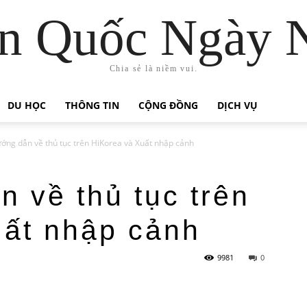
n Quốc Ngày 
Chia sẻ là niềm vui.
DU HỌC
THÔNG TIN
CỘNG ĐỒNG
DỊCH VỤ
ớng dẫn về thủ tục trên HiKorea và Xuất nhập cảnh
 về thủ tục trên
uất nhập cảnh
9981
0