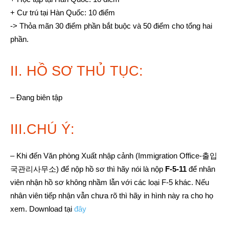
+ Cư trú tại Hàn Quốc: 10 điểm
-> Thỏa mãn 30 điểm phần bắt buộc và 50 điểm cho tổng hai
phần.
II. HỒ SƠ THỦ TỤC:
– Đang biên tập
III.CHÚ Ý:
– Khi đến Văn phòng Xuất nhập cảnh (Immigration Office-출입
국관리사무소) để nộp hồ sơ thì hãy nói là nộp
F-5-11
để nhân
viên nhận hồ sơ không nhầm lẫn với các loại F-5 khác. Nếu
nhân viên tiếp nhận vẫn chưa rõ thì hãy in hình này ra cho họ
xem. Download tại
đây