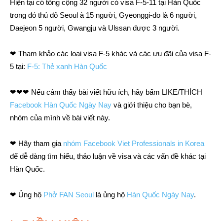
Hiện tại có tổng cộng 32 người có visa F-5-11 tại Hàn Quốc
trong đó thủ đô Seoul à 15 người, Gyeonggi-do là 6 người,
Daejeon 5 người, Gwangju và Ulssan được 3 người.
❤ Tham khảo các loại visa F-5 khác và các ưu đãi của visa F-
5 tại:
F-5: Thẻ xanh Hàn Quốc
❤❤❤ Nếu cảm thấy bài viết hữu ích, hãy bấm LIKE/THÍCH
Facebook Hàn Quốc Ngày Nay
và giới thiệu cho bạn bè,
nhóm của mình về bài viết này.
❤ Hãy tham gia
nhóm Facebook Viet Professionals in Korea
để dễ dàng tìm hiểu, thảo luận về visa và các vấn đề khác tại
Hàn Quốc.
❤ Ủng hộ
Phở FAN Seoul
là ủng hộ
Hàn Quốc Ngày Nay
.