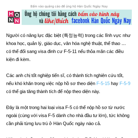
Bấm vào quảng cáo để ủng hộ Hàn Quốc Ngày Nay
Người có năng lực đặc biệt (특정능력) trong các lĩnh vực như
khoa học, quản lý, giáo dục, văn hóa nghệ thuật, thể thao …
có thể đổi sang visa đinh cư F-5-11 nếu thỏa mãn các điều
kiện đi kèm.
Các anh chị tốt nghiệp tiến sĩ, có thành tích nghiên cứu tốt,
nếu khó khăn trong việc nộp hồ sơ theo diện
F-5-15
hay
F-5-9
có thể gia tăng thành tích để nộp theo diện này.
Đây là một trong hai loại visa F-5 có thể nộp hồ sơ từ nước
ngoài (cùng với visa F-5 dành cho nhà đầu tư lớn), tức không
cần phải từng lưu trú ở Hàn Quốc ngày nào cả.