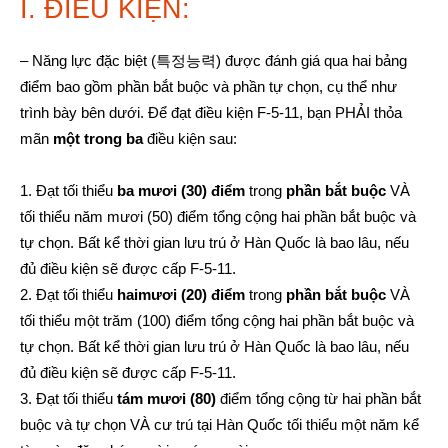
I. ĐIỀU KIỆN:
– Năng lực đặc biệt (특정능력) được đánh giá qua hai bảng
điểm bao gồm phần bắt buộc và phần tự chọn, cụ thể như
trình bày bên dưới. Để đạt điều kiện F-5-11, bạn PHẢI thỏa
mãn
một trong ba
điều kiện sau:
1. Đạt tối thiểu
ba mươi (30) điểm
trong
phần bắt buộc
VÀ
tối thiểu năm mươi (50) điểm tổng cộng hai phần bắt buộc và
tự chọn. Bất kể thời gian lưu trú ở Hàn Quốc là bao lâu, nếu
đủ điều kiện sẽ được cấp F-5-11.
2. Đạt tối thiểu
haimươi (20) điểm
trong
phần bắt buộc
VÀ
tối thiểu một trăm (100) điểm tổng cộng hai phần bắt buộc và
tự chọn. Bất kể thời gian lưu trú ở Hàn Quốc là bao lâu, nếu
đủ điều kiện sẽ được cấp F-5-11.
3. Đạt tối thiểu
tám mươi (80)
điểm tổng cộng từ hai phần bắt
buộc và tự chọn VÀ cư trú tại Hàn Quốc tối thiểu một năm kể