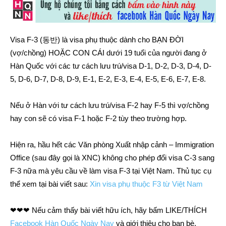
Visa F-3 (동반) là visa phụ thuộc dành cho BẠN ĐỜI
(vợ/chồng) HOẶC CON CÁI dưới 19 tuổi của người đang ở
Hàn Quốc với các tư cách lưu trú/visa D-1, D-2, D-3, D-4, D-
5, D-6, D-7, D-8, D-9, E-1, E-2, E-3, E-4, E-5, E-6, E-7, E-8.
Nếu ở Hàn với tư cách lưu trú/visa F-2 hay F-5 thì vợ/chồng
hay con sẽ có visa F-1 hoặc F-2 tùy theo trường hợp.
Hiện ra, hầu hết các Văn phòng Xuất nhập cảnh – Immigration
Office (sau đây gọi là XNC) không cho phép đổi visa C-3 sang
F-3 nữa mà yêu cầu về làm visa F-3 tại Việt Nam. Thủ tục cụ
thể xem tại bài viết sau:
Xin visa phụ thuộc F3 từ Việt Nam
❤❤❤ Nếu cảm thấy bài viết hữu ích, hãy bấm LIKE/THÍCH
Facebook Hàn Quốc Ngày Nay
và giới thiệu cho bạn bè,