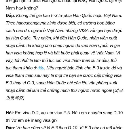
thể gia hạn từ phía Hàn Quốc hoặc tại ĐSQ Hàn Quốc tại Việt
Nam hay không?
Đáp
:
Không thể gia hạn F-3 từ phía Hàn Quốc hoặc Việt Nam.
Theo hanquocngaynay.info được biết, có trường hợp bằng
cách nào đó, người ở Việt Nam nhưng VISA vẫn gia hạn được
tại Hàn Quốc. Tuy nhiên, khi đến Hàn Quốc, nhân viên xuất
nhập cảnh đã không cho phép người đó vào Hàn Quốc vì gia
hạn visa không hợp lệ và bắt buộc phải quay về Việt Nam. Vì
vậy, tốt nhất là làm thủ tục xin visa thăm thân lại từ đầu, thủ
tục tham khảo ở
đây
. Nếu người bảo lãnh cho F-3 trước đó và
visa thăm thân sau này là một thì bạn sẽ được cấp thẳng visa
F-3 thay vì C-3, sang Hàn Quốc chỉ cần lên văn phòng xuất
nhập cảnh để làm thẻ chứng minh thư người nước ngoài (외국
인등록증).
Hỏi
: Em visa D-2, vợ em visa F-3. Nếu em chuyển sang D-10
thì vợ em sẽ mang visa gì?
Đáp
:
Vợ bạn cũng sẽ là F-3 theo D-10. Vì F-3 này có mã khác