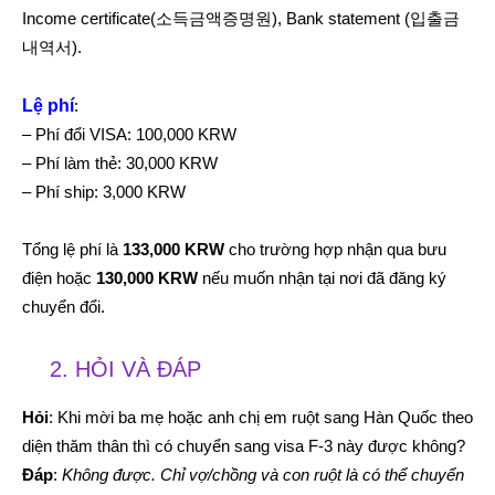
Income certificate(소득금액증명원), Bank statement (입출금
내역서).
Lệ phí
:
– Phí đổi VISA: 100,000 KRW
– Phí làm thẻ: 30,000 KRW
– Phí ship: 3,000 KRW
Tổng lệ phí là
133,000 KRW
cho trường hợp nhận qua bưu
điện hoặc
130,000 KRW
nếu muốn nhận tại nơi đã đăng ký
chuyển đổi.
2. HỎI VÀ ĐÁP
Hỏi
: Khi mời ba mẹ hoặc anh chị em ruột sang Hàn Quốc theo
diện thăm thân thì có chuyển sang visa F-3 này được không?
Đáp
:
Không được. Chỉ vợ/chồng và con ruột là có thể chuyển