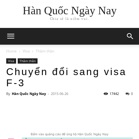
Hàn Quốc Ngày Nay
Chia sẻ là niềm vui.
Home
Visa
Thăm thân
Visa
Thăm thân
Chuyển đổi sang visa
F-3
By
Hàn Quốc Ngày Nay
-
2015-06-26
17442
0
Bấm vào quảng cáo để ủng hộ Hàn Quốc Ngày Nay