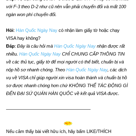
với F-3 theo D-2 như cũ nên vẫn phải chuyển đổi và mất 100
ngàn won phí chuyển đổi.
Hỏi
:
Hàn Quốc Ngày Nay
có nhận làm giấy tờ hoặc chạy
VISA hay không?
Đáp
:
Đây là câu hỏi mà
Hàn Quốc Ngày Nay
nhận được rất
nhiều.
Hàn Quốc Ngày Nay
CHỈ CHUNG CẤP THÔNG TIN
về các thủ tục, giấy tờ để mọi người có thể biết, chuẩn bị và
nộp hồ sơ nhanh chóng. Theo
Hàn Quốc Ngày Nay
, các dịch
vụ về VISA chỉ giúp người xin visa hoàn thành và chuẩn bị hồ
sơ được nhanh chóng hơn chứ KHÔNG THỂ TÁC ĐỘNG GÌ
ĐẾN ĐẠI SỨ QUÁN HÀN QUỐC về kết quả VISA được.
——————————————————–
Nếu cảm thấy bài viết hữu ích, hãy bấm LIKE/THÍCH