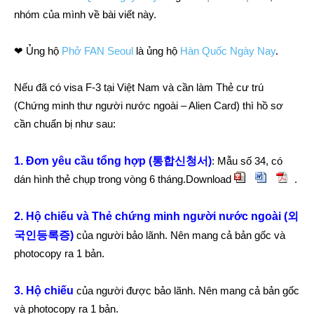
nhóm của mình về bài viết này.
❤ Ủng hộ
Phở FAN Seoul
là ủng hộ
Hàn Quốc Ngày Nay
.
Nếu đã có visa F-3 tại Việt Nam và cần làm Thẻ cư trú
(Chứng minh thư người nước ngoài – Alien Card) thì hồ sơ
cần chuẩn bị như sau:
1. Đơn yêu cầu tổng hợp (통합신청서)
: Mẫu số 34, có
dán hình thẻ chụp trong vòng 6 tháng.Download
.
2. Hộ chiếu và Thẻ chứng minh người nước ngoài (외
국인등록증)
của người bảo lãnh. Nên mang cả bản gốc và
photocopy ra 1 bản.
3. Hộ chiếu
của người được bảo lãnh. Nên mang cả bản gốc
và photocopy ra 1 bản.