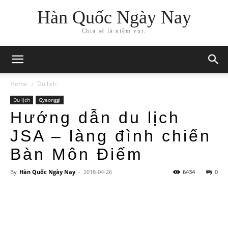
Hàn Quốc Ngày Nay
Chia sẻ là niềm vui.
Home
Du lịch
Du lịch
Gyeonggi
Hướng dẫn du lịch
JSA – làng đình chiến
Bàn Môn Điếm
By
Hàn Quốc Ngày Nay
-
2018-04-26
6434
0