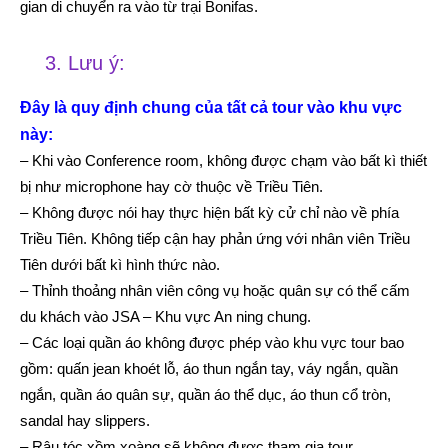
gian di chuyển ra vào từ trại Bonifas.
3. Lưu ý:
Đây là quy định chung của tất cả tour vào khu vực
này:
– Khi vào Conference room, không được chạm vào bất kì thiết
bị như microphone hay cờ thuộc về Triều Tiên.
– Không được nói hay thực hiện bất kỳ cử chỉ nào về phía
Triều Tiên. Không tiếp cận hay phản ứng với nhân viên Triều
Tiên dưới bất kì hình thức nào.
– Thỉnh thoảng nhân viên công vụ hoặc quân sự có thể cấm
du khách vào JSA – Khu vực An ning chung.
– Các loại quần áo không được phép vào khu vực tour bao
gồm: quấn jean khoét lỗ, áo thun ngắn tay, váy ngắn, quần
ngắn, quần áo quân sự, quần áo thể dục, áo thun cổ tròn,
sandal hay slippers.
– Râu tóc xồm xoàng sẽ không được tham gia tour.