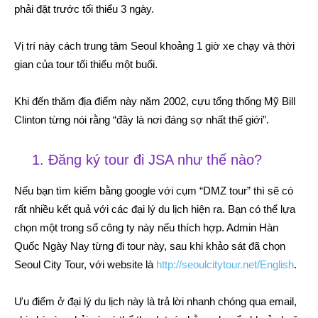
phải đặt trước tối thiểu 3 ngày.
Vị trí này cách trung tâm Seoul khoảng 1 giờ xe chạy và thời
gian của tour tối thiểu một buổi.
Khi đến thăm địa điểm này năm 2002, cựu tổng thống Mỹ Bill
Clinton từng nói rằng “đây là nơi đáng sợ nhất thế giới”.
1. Đăng ký tour đi JSA như thế nào?
Nếu bạn tìm kiếm bằng google với cụm “DMZ tour” thì sẽ có
rất nhiều kết quả với các đại lý du lịch hiện ra. Bạn có thể lựa
chọn một trong số công ty này nếu thích hợp. Admin Hàn
Quốc Ngày Nay từng đi tour này, sau khi khảo sát đã chọn
Seoul City Tour, với website là
http://seoulcitytour.net/English
.
Ưu điểm ở đại lý du lịch này là trả lời nhanh chóng qua email,