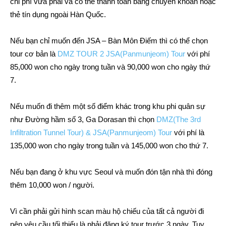
chi phí vừa phải và có thể thanh toán bằng chuyển khoản hoặc
thẻ tín dụng ngoài Hàn Quốc.
Nếu bạn chỉ muốn đến JSA – Bàn Môn Điếm thì có thể chọn
tour cơ bản là
DMZ TOUR 2 JSA(Panmunjeom) Tour
với phí
85,000 won cho ngày trong tuần và 90,000 won cho ngày thứ
7.
Nếu muốn đi thêm một số điểm khác trong khu phi quân sự
như Đường hầm số 3, Ga Dorasan thì chọn
DMZ(The 3rd
Infiltration Tunnel Tour) & JSA(Panmunjeom) Tour
với phí là
135,000 won cho ngày trong tuần và 145,000 won cho thứ 7.
Nếu bạn đang ở khu vực Seoul và muốn đón tận nhà thì đóng
thêm 10,000 won / người.
Vì cần phải gửi hình scan màu hộ chiếu của tất cả người đi
nên yêu cầu tối thiểu là phải đăng ký tour trước 3 ngày. Tuy