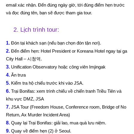
email xác nhận. Đến đúng ngày giờ, tới đúng điểm hẹn trước
và đọc đúng tên, bạn sẽ được tham gia tour.
2. Lịch trình tour:
1.
Đón tại khách sạn (nếu bạn chọn đón tận nơi).
2.
Đến điểm hẹn: Hotel President or Koreana Hotel ngay tại ga
City Hall – 시청역.
3.
Unification Observatory hoặc công viên Imjingak
4.
Ăn trưa
5.
Kiểm tra hộ chiếu trước khi vào JSA.
6.
Trại Bonifas: xem trình chiếu về chiến tranh Triều Tiên và
khu vực DMZ, JSA
7.
JSA Tour (Freedom House, Conference room, Bridge of No
Return, Ax Murder Incident Area)
8.
Quay lại Trại Bonifas: giải lao, mua quà lưu niệm.
9.
Quay về điểm hẹn (2) ở Seoul.