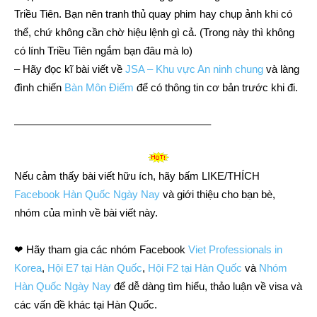
Triều Tiên. Bạn nên tranh thủ quay phim hay chụp ảnh khi có
thể, chứ không cần chờ hiệu lệnh gì cả. (Trong này thì không
có lính Triều Tiên ngắm bạn đâu mà lo)
– Hãy đọc kĩ bài viết về
JSA – Khu vực An ninh chung
và làng
đình chiến
Bàn Môn Điếm
để có thông tin cơ bản trước khi đi.
——————————————————–
Nếu cảm thấy bài viết hữu ích, hãy bấm LIKE/THÍCH
Facebook Hàn Quốc Ngày Nay
và giới thiệu cho bạn bè,
nhóm của mình về bài viết này.
❤ Hãy tham gia các nhóm Facebook
Viet Professionals in
Korea
,
Hội E7 tại Hàn Quốc
,
Hội F2 tại Hàn Quốc
và
Nhóm
Hàn Quốc Ngày Nay
để dễ dàng tìm hiểu, thảo luận về visa và
các vấn đề khác tại Hàn Quốc.