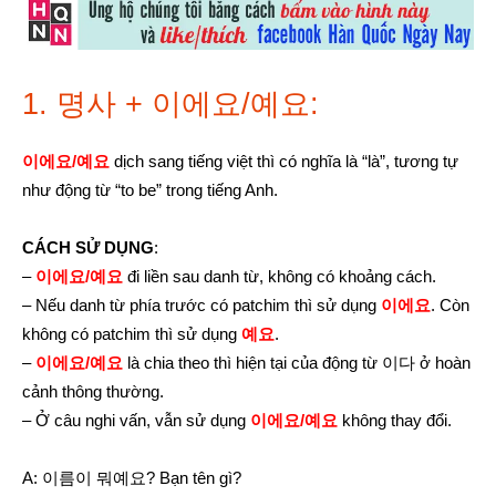
1. 명사 + 이에요/예요:
이에요/예요
dịch sang tiếng việt thì có nghĩa là “là”, tương tự
như động từ “to be” trong tiếng Anh.
CÁCH SỬ DỤNG
:
–
이에요/예요
đi liền sau danh từ, không có khoảng cách.
– Nếu danh từ phía trước có patchim thì sử dụng
이에요
. Còn
không có patchim thì sử dụng
예요
.
–
이에요/예요
là chia theo thì hiện tại của động từ 이다 ở hoàn
cảnh thông thường.
– Ở câu nghi vấn, vẫn sử dụng
이에요/예요
không thay đổi.
A: 이름이 뭐예요? Bạn tên gì?