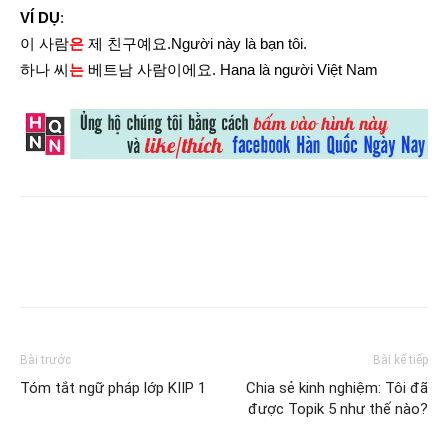
VÍ DỤ
:
이 사람
은
제 친구예요.Người này là bạn tôi.
하나 씨
는
베트남 사람이에요. Hana là người Việt Nam
Bài trước
Bài kế tiếp
Tóm tắt ngữ pháp lớp KIIP 1
Chia sẻ kinh nghiệm: Tôi đã
được Topik 5 như thế nào?