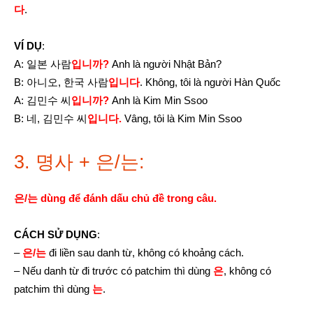
다
.
VÍ DỤ
:
A: 일본 사람
입니까?
Anh là người Nhật Bản?
B: 아니오, 한국 사람
입니다
. Không, tôi là người Hàn Quốc
A: 김민수 씨
입니까?
Anh là Kim Min Ssoo
B: 네, 김민수 씨
입니다.
Vâng, tôi là Kim Min Ssoo
3. 명사 + 은/는:
은/는 dùng để đánh dấu chủ đề trong câu.
CÁCH SỬ DỤNG
:
–
은/는
đi liền sau danh từ, không có khoảng cách.
– Nếu danh từ đi trước có patchim thì dùng
은
, không có
patchim thì dùng
는
.