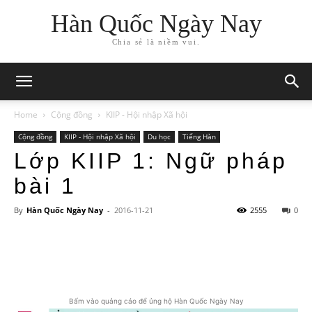
Hàn Quốc Ngày Nay
Chia sẻ là niềm vui.
Home
Cộng đồng
KIIP - Hội nhập Xã hội
Cộng đồng
KIIP - Hội nhập Xã hội
Du học
Tiếng Hàn
Lớp KIIP 1: Ngữ pháp
bài 1
By
Hàn Quốc Ngày Nay
-
2016-11-21
2555
0
Bấm vào quảng cáo để ủng hộ Hàn Quốc Ngày Nay