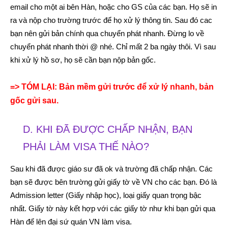
email cho một ai bên Hàn, hoặc cho GS của các bạn. Họ sẽ in
ra và nộp cho trường trước để họ xử lý thông tin. Sau đó cac
bạn nên gửi bản chính qua chuyển phát nhanh. Đừng lo về
chuyển phát nhanh thời @ nhé. Chỉ mất 2 ba ngày thôi. Vì sau
khi xử lý hồ sơ, họ sẽ cần bạn nộp bản gốc.
=> TÓM LẠI: Bản mềm gửi trước để xử lý nhanh, bản
gốc gửi sau.
D. KHI ĐÃ ĐƯỢC CHẤP NHẬN, BẠN
PHẢI LÀM VISA THẾ NÀO?
Sau khi đã được giáo sư đã ok và trường đã chấp nhận. Các
bạn sẽ được bên trường gửi giấy tờ về VN cho các bạn. Đó là
Admission letter (Giấy nhập học), loại giấy quan trọng bậc
nhất. Giấy tờ này kết hợp với các giấy tờ như khi bạn gửi qua
Hàn để lên đại sứ quán VN làm visa.