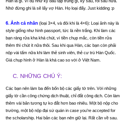
Hàn là gì. Ví dụ như kỳ đầu tập trung gì, kỳ sau, rồi sau nữa.
Nhớ đừng ghi là sẽ lấy vợ Hàn. Họ loại đấy. Just kidding :p
6. Ảnh cá nhân
(loại 3×4, và đôi khi là 4×6): Loại ảnh này là
style giống như hình passport, tức là nền trắng. Khi làm các
bạn ráng rửa kha khá chút, vì tiền chụp mắc, còn tiền rửa
thêm thì chút ít nữa thôi. Sau khi qua Hàn, các bạn còn phải
nộp vài tấm nữa khi làm thẻ sinh viên, thẻ cư trú Hàn Quốc.
Giá chụp hình ở Hàn là khá cao so với ở Việt Nam.
C. NHỮNG CHÚ Ý:
Các bạn nên làm ba đến bốn bộ các giấy tờ trên. Với những
giấy tờ cần công chứng dịch thuật, chỉ đắt công dịch. Còn làm
thêm vài bản tương tự ko đắt hơn bao nhiêu. Một bộ nộp cho
trường, một bộ nộp đại sứ quán in case you’re accepted for
the scholarship. Hai bản các bạn nên giữ lại. Rất cần về sau.