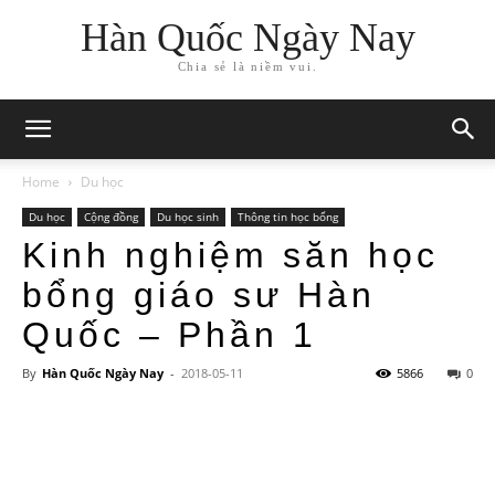
Hàn Quốc Ngày Nay
Chia sẻ là niềm vui.
Home
Du học
Du học
Cộng đồng
Du học sinh
Thông tin học bổng
Kinh nghiệm săn học
bổng giáo sư Hàn
Quốc – Phần 1
By
Hàn Quốc Ngày Nay
-
2018-05-11
5866
0