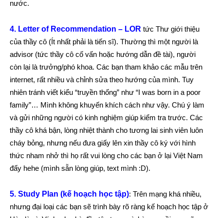
nước.
4. Letter of Recommendation – LOR
tức Thư giới thiệu
của thầy cô (Ít nhất phải là tiến sĩ). Thường thì một người là
advisor (tức thầy cô cố vấn hoặc hướng dẫn đề tài), người
còn lại là trưởng/phó khoa. Các bạn tham khảo các mẫu trên
internet, rất nhiều và chỉnh sửa theo hướng của mình. Tuy
nhiên tránh viết kiểu “truyền thống” như “I was born in a poor
family”… Mình không khuyến khích cách như vậy. Chú ý làm
và gửi những người có kinh nghiệm giúp kiểm tra trước. Các
thầy cô khá bận, lòng nhiệt thành cho tương lai sinh viên luôn
cháy bỏng, nhưng nếu đưa giấy lên xin thầy cô ký với hình
thức nham nhở thì họ rất vui lòng cho các bạn ở lại Việt Nam
đấy hehe (mình sẵn lòng giúp, text mình :D).
5. Study Plan (kế hoạch học tập)
: Trên mạng khá nhiều,
nhưng đại loại các bạn sẽ trình bày rõ ràng kế hoạch học tập ở