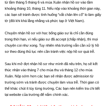
từ tầm tháng 5 tháng 6 và mùa Xuân nhận hồ sơ vào tầm
khoảng tháng 10, tháng 11. Nếu nộp vào khoảng thời gian này,
các bạn sẽ tránh được tình huống “vắt chân lên cổ” lo làm giấy
tờ (đôi khi khá lằng nhằng và phức tạp ở Việt Nam).
Chuyện nhận hồ sơ với học bổng giáo sư là chỉ cần đúng
trong thời hạn, vì nếu giáo sư đã accept (chấp nhận), thì mọi
chuyện coi như xong. Tuy nhiên nhà trường vẫn cần xử lý hồ
sơ theo đúng thủ tục nên cần tránh việc nộp hồ sơ quá trễ.
Sau khi mở đợt nhận hồ sơ như mình đã nêu trên, họ sẽ kết
thúc nhận vào tháng 7 cho mùa thu và tháng 12 cho mùa
Xuân. Nộp sớm hơn các bạn sẽ nhận được admission từ
trường sớm và tránh được chuyện làm visa trễ. Thời gian có
thể khác chút ít tùy từng trường, Các bạn nên kiểm tra chi tiết
tại website của trường để nắm chính xác.