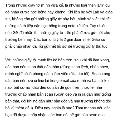
Trong những giấy tờ mình vừa kể, là những loại “nên làm” dù
có nhận được học bổng hay không. Khi liên hệ với Lab và giáo
sư, không cần gửi những giấy tờ này hết. Mình sẽ viết chi tiết
những cách tiếp cận học bổng trong note kế tiếp. Tuy nhiên,
nếu GS đã nhận thì những giấy tờ trên phải được gửi hết cho
trường bên này. Các bạn chú ý là 2 giai đoạn nhé. Giáo sư
phải chấp nhận đã, rồi gửi hết hồ sơ để trường xử lý thủ tục.
Với những giấy tờ mình liệt kê bên trên, sau khi đã làm xong,
các bạn nên scan thật cẩn thận (đừng scan lệch, nhăn nheo,
mình nghĩ nó là phong cách làm việc rất….ko tốt). Scan xong
các bạn nên lưu online lại trong email của mình và bất cứ khi
nào, bất cứ nơi đâu đều có sẵn để gửi. Trên thực tế, nhà
trường chấp nhận bản scan (Scan đẹp và in ra gần như giống
bản thật, đôi khi nó gần như bản gốc và nhà trường không đòi
hỏi gì thêm đâu). Điều này nghĩa là sao? That means nếu các
bạn đã được chấp nhận, các bạn có thể gửi bản scan qua