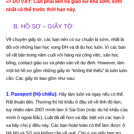
=> DO VẬY: Cần phải liên hệ giáo sư khá sớm, sớm
nhất có thể trước thời hạn này.
B. HỒ SƠ – GIẤY TỜ:
Về chuyện giấy tờ, các bạn nên có sự chuẩn bị sớm, nhất là
đối với những bạn học xong ĐH và đi du học luôn. Vì các bạn
sẽ rất bận trong năm cuối với hàng núi công việc, săn học
bổng, contact giáo sư và phân vân về dự định. However, làm
một bộ hồ sơ gồm những giấy tờ “không thể thiếu” là luôn luôn
cần. Các giấy tờ bao gồm như sau:
1. Passport (Hộ chiếu)
: Hãy làm luôn và ngay nếu có thể.
Rất thuận tiện. Thường thì hộ khẩu ở đâu sẽ về tỉnh đó làm,
tuy nhiên năm 2007 mình làm ở Sài Gòn (mặc dù hộ khẩu của
mình ở ngoài Bắc). Luật đã dễ hơn và đặc biệt với các bạn ở
xa hãy chú ý điều này. Các bạn hoàn toàn có thể làm được ở
Hà Nộ và SG mà không cần về quê. Chú ý xin giấy tạm trú.