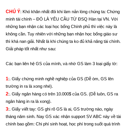
CHÚ Ý
: Khó khăn nhất đôi khi làm nản lòng chúng ta: Chứng
minh tài chính – ĐÓ LÀ YÊU CẦU TỪ ĐSQ Hàn tại VN. Với
những bạn nhận các loại học bổng Chính phủ thì việc này là
không cần. Tuy nhiên với những bạn nhận học bổng giáo sư
thì khá nan giải. Nhất là khi chúng ta ko đủ khả năng tài chính.
Giải pháp tốt nhất như sau:
Các bạn liên hệ GS của mình, và nhờ GS làm 3 loại giấy tờ:
1
:. Giấy chứng minh nghề nghiệp của GS (Dễ òm, GS lên
trường in ra là xong nhé).
2
:. Giấy ngân hàng có trên 10.000$ của GS. (Dễ luôn, GS ra
ngân hàng in ra là xong).
3
:. Giấy viết tay: GS ghi rõ GS là ai, GS trường nào, ngày
tháng năm sinh. Nay GS xác nhận support SV ABC này về tài
chính bao gồm: Chi phí sinh hoạt, học phí trong suốt quá trình