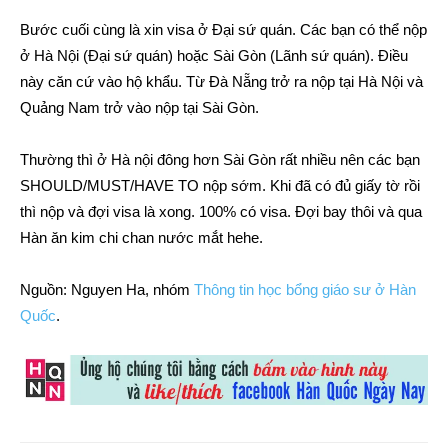
Bước cuối cùng là xin visa ở Đại sứ quán. Các bạn có thể nộp
ở Hà Nội (Đại sứ quán) hoặc Sài Gòn (Lãnh sứ quán). Điều
này căn cứ vào hộ khẩu. Từ Đà Nẵng trở ra nộp tại Hà Nội và
Quảng Nam trở vào nộp tại Sài Gòn.
Thường thì ở Hà nội đông hơn Sài Gòn rất nhiều nên các bạn
SHOULD/MUST/HAVE TO nộp sớm. Khi đã có đủ giấy tờ rồi
thì nộp và đợi visa là xong. 100% có visa. Đợi bay thôi và qua
Hàn ăn kim chi chan nước mắt hehe.
Nguồn: Nguyen Ha, nhóm
Thông tin học bổng giáo sư ở Hàn
Quốc
.