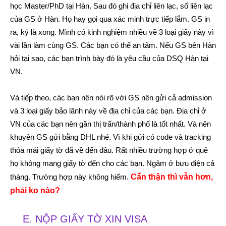
học Master/PhD tại Hàn. Sau đó ghi địa chỉ liên lạc, số liên lạc
của GS ở Hàn. Họ hay gọi qua xác minh trực tiếp lắm. GS in
ra, ký là xong. Mình có kinh nghiệm nhiều về 3 loại giấy này vì
vài lần làm cùng GS. Các bạn có thể an tâm. Nếu GS bên Hàn
hỏi tại sao, các bạn trình bày đó là yêu cầu của DSQ Hàn tại
VN.
Và tiếp theo, các bạn nên nói rõ với GS nên gửi cả admission
và 3 loại giấy bảo lãnh này về địa chỉ của các bạn. Địa chỉ ở
VN của các bạn nên gần thị trấn/thành phố là tốt nhất. Và nên
khuyên GS gửi bằng DHL nhé. Vì khi gửi có code và tracking
thỏa mái giấy tờ đã về đến đâu. Rất nhiều trường hợp ở quê
họ không mang giấy tờ đến cho các bạn. Ngâm ở bưu điện cả
tháng. Trường hợp này không hiếm.
Cẩn thận thì vẫn hơn,
phải ko nào?
E. NỘP GIẤY TỜ XIN VISA