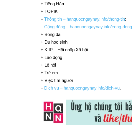
+ Tiếng Hàn
+ TOPIK
–
Thông tin – hanquocngaynay.info/thong-tin
:
–
Cộng đồng – hanquocngaynay.info/cong-dong
+ Bóng đá
+ Du học sinh
+ KIIP – Hội nhập Xã hội
+ Lao động
+ Lễ hội
+ Trẻ em
+ Việc tìm người
–
Dịch vụ – hanquocngaynay.info/dich-vu
.