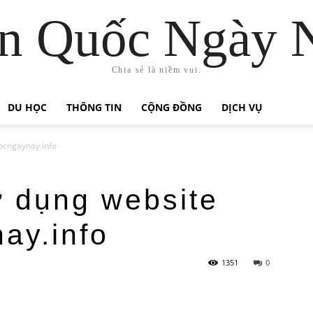
n Quốc Ngày 
Chia sẻ là niềm vui.
DU HỌC
THÔNG TIN
CỘNG ĐỒNG
DỊCH VỤ
ocngaynay.info
 dụng website
ay.info
1351
0