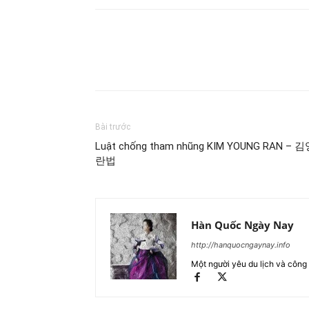
Chia sẻ
Bài trước
Luật chống tham nhũng KIM YOUNG RAN – 
란법
Hàn Quốc Ngày Nay
http://hanquocngaynay.info
Một người yêu du lịch và công 