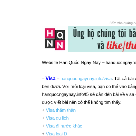
Chia sẻ
Bấm vào quảng c
Website Hàn Quốc Ngày Nay – hanquocngaynay
–
Visa
–
hanquocngaynay.info/visa
: Tất cả bà
bên dưới. Với mỗi loại visa, bạn có thể vào bằ
hanquocngaynay.info/f5 sẽ dẫn đến bài về visa 
được viết bài nên có thể không tìm thấy.
+
Visa thăm thân
+
Visa du lịch
+
Visa đi nước khác
+
Visa loại D