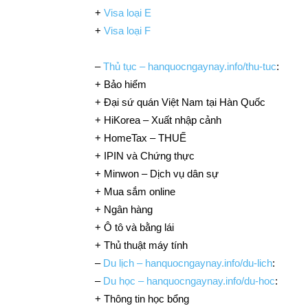
+
Visa loại E
+
Visa loại F
–
Thủ tục – hanquocngaynay.info/thu-tuc
:
+ Bảo hiểm
+ Đại sứ quán Việt Nam tại Hàn Quốc
+ HiKorea – Xuất nhập cảnh
+ HomeTax – THUẾ
+ IPIN và Chứng thực
+ Minwon – Dịch vụ dân sự
+ Mua sắm online
+ Ngân hàng
+ Ô tô và bằng lái
+ Thủ thuật máy tính
–
Du lịch – hanquocngaynay.info/du-lich
:
–
Du học – hanquocngaynay.info/du-hoc
:
+ Thông tin học bổng