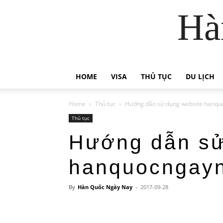
Hà
HOME
VISA
THỦ TỤC
DU LỊCH
Home
Thủ tục
Hướng dẫn sử dụng website hanqu
Thủ tục
Hướng dẫn sử
hanquocngayn
By
Hàn Quốc Ngày Nay
-
2017-09-28