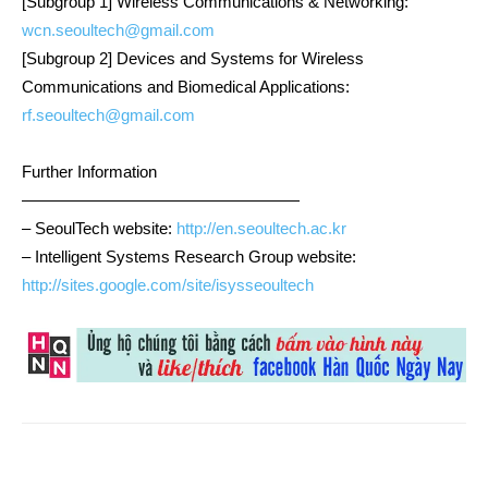
[Subgroup 1] Wireless Communications & Networking:
wcn.seoultech@gmail.com
[Subgroup 2] Devices and Systems for Wireless
Communications and Biomedical Applications:
rf.seoultech@gmail.com
Further Information
—————————————————
– SeoulTech website:
http://en.seoultech.ac.kr
– Intelligent Systems Research Group website:
http://sites.google.com/site/isysseoultech