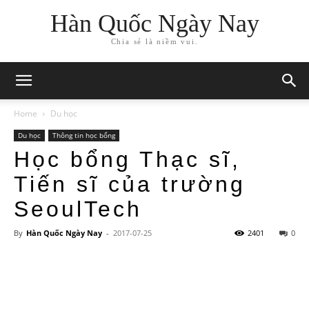
Hàn Quốc Ngày Nay
Chia sẻ là niềm vui.
Home
Du học
Du học
Thông tin học bổng
Học bổng Thạc sĩ,
Tiến sĩ của trường
SeoulTech
By
Hàn Quốc Ngày Nay
-
2017-07-25
2401
0