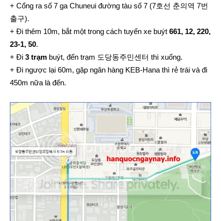
+ Cổng ra số 7 ga Chuneui đường tàu số 7 (7호선 춘의역 7번
출구).
+ Đi thêm 10m, bắt một trong cách tuyến xe buýt
661, 12, 220,
23-1, 50
.
+ Đi
3 trạm
buýt, đến trạm 도당동주민센터 thì xuống.
+ Đi ngược lại 60m, gặp ngân hàng KEB-Hana thì rẻ trái và đi
450m nữa là đến.