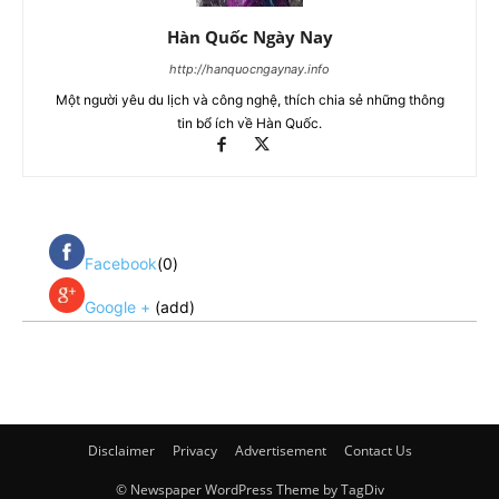
Hàn Quốc Ngày Nay
http://hanquocngaynay.info
Một người yêu du lịch và công nghệ, thích chia sẻ những thông
tin bổ ích về Hàn Quốc.
Facebook
(0)
Google +
(add)
Disclaimer
Privacy
Advertisement
Contact Us
© Newspaper WordPress Theme by TagDiv