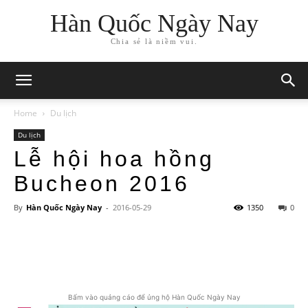
Hàn Quốc Ngày Nay
Chia sẻ là niềm vui.
Home
Du lịch
Du lịch
Lễ hội hoa hồng
Bucheon 2016
By
Hàn Quốc Ngày Nay
-
2016-05-29
1350
0
Bấm vào quảng cáo để ủng hộ Hàn Quốc Ngày Nay