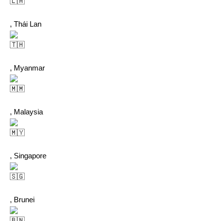
, Thái Lan
, Myanmar
, Malaysia
, Singapore
, Brunei