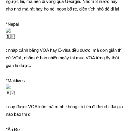
ngược lại, mà nên đi vòng qua Georgia. Nhóm 3 nước này
nhỏ nhỏ mà rất hay ho nè, ngon bổ rẻ, diện tích nhỏ dễ đi lại
*Nepal
: nhập cảnh bằng VOA hay E-visa đều được, mà đơn giản thì
cứ VOA, nhắm ở bao nhiêu ngày thì mua VOA từng ấy thời
gian là được.
*Maldives
: nay được VOA luôn mà mình không có tiền đi đợi chị đại gia
nào bao thì đi
*Ấn Độ