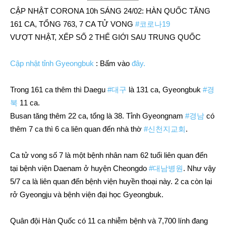
CẬP NHẬT CORONA 10h SÁNG 24/02: HÀN QUỐC TĂNG
161 CA, TỔNG 763, 7 CA TỬ VONG
#코로나19
VƯỢT NHẬT, XẾP SỐ 2 THẾ GIỚI SAU TRUNG QUỐC
Cập nhật tỉnh Gyeongbuk
: Bấm vào
đây.
Trong 161 ca thêm thì Daegu
#대구
là 131 ca, Gyeongbuk
#경
북
11 ca.
Busan tăng thêm 22 ca, tổng là 38. Tỉnh Gyeongnam
#경남
có
thêm 7 ca thì 6 ca liên quan đến nhà thờ
#신천지교회
.
Ca tử vong số 7 là một bệnh nhân nam 62 tuổi liên quan đến
tại bệnh viện Daenam ở huyện Cheongdo
#대남병원
. Như vậy
5/7 ca là liên quan đến bệnh viện huyền thoại này. 2 ca còn lại
rở Gyeongju và bệnh viện đại học Gyeongbuk.
Quân đội Hàn Quốc có 11 ca nhiễm bệnh và 7,700 lính đang