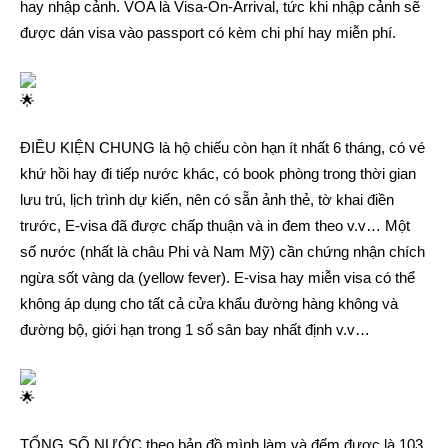
hay nhập cảnh. VOA là Visa-On-Arrival, tức khi nhập cảnh sẽ
được dán visa vào passport có kèm chi phí hay miễn phí.
ĐIỀU KIỆN CHUNG là hộ chiếu còn hạn ít nhất 6 tháng, có vé
khứ hồi hay đi tiếp nước khác, có book phòng trong thời gian
lưu trú, lịch trình dự kiến, nên có sẵn ảnh thẻ, tờ khai điền
trước, E-visa đã được chấp thuận và in đem theo v.v… Một
số nước (nhất là châu Phi và Nam Mỹ) cần chứng nhận chích
ngừa sốt vàng da (yellow fever). E-visa hay miễn visa có thể
không áp dụng cho tất cả cửa khẩu đường hàng không và
đường bộ, giới hạn trong 1 số sân bay nhất định v.v…
TỔNG SỐ NƯỚC theo bản đồ mình làm và đếm được là 103