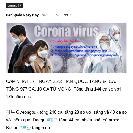
corona19
Hàn Quốc Ngày Nay
-
2020-02-25
0
CẬP NHẬT 17H NGÀY 25/2: HÀN QUỐC TĂNG 84 CA,
TỔNG 977 CA, 10 CA TỬ VONG. Tổng tăng 144 ca so với
17h hôm qua.
경북 Gyeongbuk tổng 248 ca, tăng 23 so với sáng và 49 ca so
với hôm qua. Daegu
#대구
tăng 44 ca, nhiều nhất cả nước.
Busan
#부산
tăng 5 ca